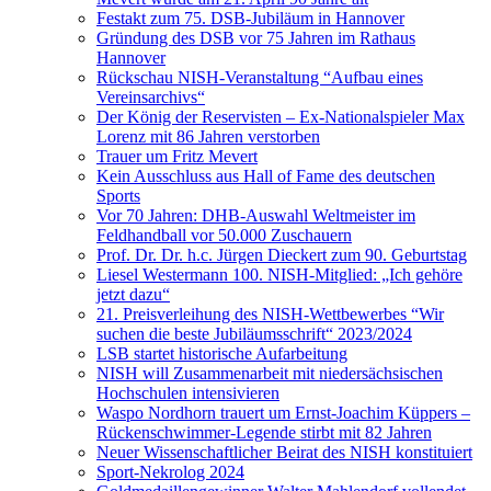
Festakt zum 75. DSB-Jubiläum in Hannover
Gründung des DSB vor 75 Jahren im Rathaus
Hannover
Rückschau NISH-Veranstaltung “Aufbau eines
Vereinsarchivs“
Der König der Reservisten – Ex-Nationalspieler Max
Lorenz mit 86 Jahren verstorben
Trauer um Fritz Mevert
Kein Ausschluss aus Hall of Fame des deutschen
Sports
Vor 70 Jahren: DHB-Auswahl Weltmeister im
Feldhandball vor 50.000 Zuschauern
Prof. Dr. Dr. h.c. Jürgen Dieckert zum 90. Geburtstag
Liesel Westermann 100. NISH-Mitglied: „Ich gehöre
jetzt dazu“
21. Preisverleihung des NISH-Wettbewerbes “Wir
suchen die beste Jubiläumsschrift“ 2023/2024
LSB startet historische Aufarbeitung
NISH will Zusammenarbeit mit niedersächsischen
Hochschulen intensivieren
Waspo Nordhorn trauert um Ernst-Joachim Küppers –
Rückenschwimmer-Legende stirbt mit 82 Jahren
Neuer Wissenschaftlicher Beirat des NISH konstituiert
Sport-Nekrolog 2024