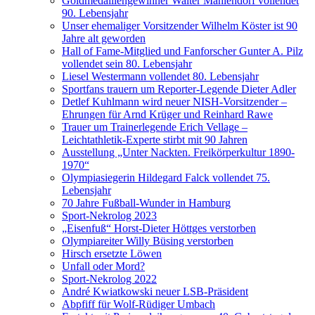
Goldmedaillengewinner Walter Mahlendorf vollendet
90. Lebensjahr
Unser ehemaliger Vorsitzender Wilhelm Köster ist 90
Jahre alt geworden
Hall of Fame-Mitglied und Fanforscher Gunter A. Pilz
vollendet sein 80. Lebensjahr
Liesel Westermann vollendet 80. Lebensjahr
Sportfans trauern um Reporter-Legende Dieter Adler
Detlef Kuhlmann wird neuer NISH-Vorsitzender –
Ehrungen für Arnd Krüger und Reinhard Rawe
Trauer um Trainerlegende Erich Vellage –
Leichtathletik-Experte stirbt mit 90 Jahren
Ausstellung „Unter Nackten. Freikörperkultur 1890-
1970“
Olympiasiegerin Hildegard Falck vollendet 75.
Lebensjahr
70 Jahre Fußball-Wunder in Hamburg
Sport-Nekrolog 2023
„Eisenfuß“ Horst-Dieter Höttges verstorben
Olympiareiter Willy Büsing verstorben
Hirsch ersetzte Löwen
Unfall oder Mord?
Sport-Nekrolog 2022
André Kwiatkowski neuer LSB-Präsident
Abpfiff für Wolf-Rüdiger Umbach