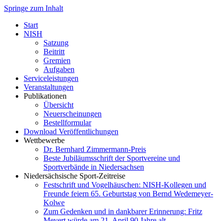
Springe zum Inhalt
Start
NISH
Satzung
Beitritt
Gremien
Aufgaben
Serviceleistungen
Veranstaltungen
Publikationen
Übersicht
Neuerscheinungen
Bestellformular
Download Veröffentlichungen
Wettbewerbe
Dr. Bernhard Zimmermann-Preis
Beste Jubiläumsschrift der Sportvereine und
Sportverbände in Niedersachsen
Niedersächsische Sport-Zeitreise
Festschrift und Vogelhäuschen: NISH-Kollegen und
Freunde feiern 65. Geburtstag von Bernd Wedemeyer-
Kolwe
Zum Gedenken und in dankbarer Erinnerung: Fritz
Mevert würde am 21. April 90 Jahre alt