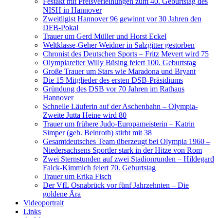
Festakt mit Preisverleihungen zum 40. Geburtstag des
NISH in Hannover
Zweitligist Hannover 96 gewinnt vor 30 Jahren den
DFB-Pokal
Trauer um Gerd Müller und Horst Eckel
Weltklasse-Geher Weidner in Salzgitter gestorben
Chronist des Deutschen Sports – Fritz Mevert wird 75
Olympiareiter Willy Büsing feiert 100. Geburtstag
Große Trauer um Stars wie Maradona und Bryant
Die 15 Mitglieder des ersten DSB-Präsidiums
Gründung des DSB vor 70 Jahren im Rathaus
Hannover
Schnelle Läuferin auf der Aschenbahn – Olympia-
Zweite Jutta Heine wird 80
Trauer um frühere Judo-Europameisterin – Katrin
Simper (geb. Beinroth) stirbt mit 38
Gesamtdeutsches Team überzeugt bei Olympia 1960 –
Niedersachsens Sportler stark in der Hitze von Rom
Zwei Sternstunden auf zwei Stadionrunden – Hildegard
Falck-Kimmich feiert 70. Geburtstag
Trauer um Erika Fisch
Der VfL Osnabrück vor fünf Jahrzehnten – Die
goldene Ära
Videoportrait
Links