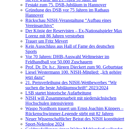
Festakt zum 75. DSB-Jubiläum in Hannover
Gründung des DSB vor 75 Jahren im Rathaus
Hannover
Rückschau NISH-Veranstaltung “Aufbau eines
Vereinsarchivs“
Der König der Reservisten – Ex-Nationalspieler Max
Lorenz mit 86 Jahren verstorben
Trauer um Fritz Mevert
Kein Ausschluss aus Hall of Fame des deutschen
Sports
Vor 70 Jahren: DHB-Auswahl Weltmeister im
Feldhandball vor 50.000 Zuschauern
Prof. Dr. Dr. h.c. Jürgen Dieckert zum 90. Geburtstag
Liesel Westermann 100. NISH-Mitglied: „Ich gehöre
jetzt dazu“
21. Preisverleihung des NISH-Wettbewerbes “Wir
suchen die beste Jubiläumsschrift“ 2023/2024
LSB startet historische Aufarbeitung
NISH will Zusammenarbeit mit niedersächsischen
Hochschulen intensivieren
Waspo Nordhorn trauert um Ernst-Joachim Küppers –
Rückenschwimmer-Legende stirbt mit 82 Jahren
Neuer Wissenschaftlicher Beirat des NISH konstituiert
Sport-Nekrolog 2024