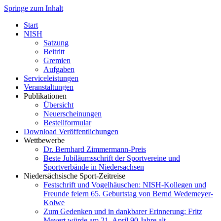
Springe zum Inhalt
Start
NISH
Satzung
Beitritt
Gremien
Aufgaben
Serviceleistungen
Veranstaltungen
Publikationen
Übersicht
Neuerscheinungen
Bestellformular
Download Veröffentlichungen
Wettbewerbe
Dr. Bernhard Zimmermann-Preis
Beste Jubiläumsschrift der Sportvereine und
Sportverbände in Niedersachsen
Niedersächsische Sport-Zeitreise
Festschrift und Vogelhäuschen: NISH-Kollegen und
Freunde feiern 65. Geburtstag von Bernd Wedemeyer-
Kolwe
Zum Gedenken und in dankbarer Erinnerung: Fritz
Mevert würde am 21. April 90 Jahre alt