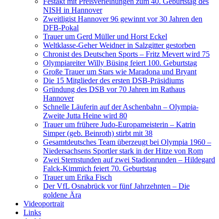
Festakt mit Preisverleihungen zum 40. Geburtstag des
NISH in Hannover
Zweitligist Hannover 96 gewinnt vor 30 Jahren den
DFB-Pokal
Trauer um Gerd Müller und Horst Eckel
Weltklasse-Geher Weidner in Salzgitter gestorben
Chronist des Deutschen Sports – Fritz Mevert wird 75
Olympiareiter Willy Büsing feiert 100. Geburtstag
Große Trauer um Stars wie Maradona und Bryant
Die 15 Mitglieder des ersten DSB-Präsidiums
Gründung des DSB vor 70 Jahren im Rathaus
Hannover
Schnelle Läuferin auf der Aschenbahn – Olympia-
Zweite Jutta Heine wird 80
Trauer um frühere Judo-Europameisterin – Katrin
Simper (geb. Beinroth) stirbt mit 38
Gesamtdeutsches Team überzeugt bei Olympia 1960 –
Niedersachsens Sportler stark in der Hitze von Rom
Zwei Sternstunden auf zwei Stadionrunden – Hildegard
Falck-Kimmich feiert 70. Geburtstag
Trauer um Erika Fisch
Der VfL Osnabrück vor fünf Jahrzehnten – Die
goldene Ära
Videoportrait
Links