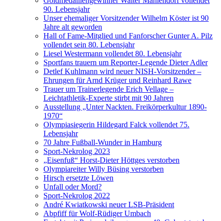
Goldmedaillengewinner Walter Mahlendorf vollendet
90. Lebensjahr
Unser ehemaliger Vorsitzender Wilhelm Köster ist 90
Jahre alt geworden
Hall of Fame-Mitglied und Fanforscher Gunter A. Pilz
vollendet sein 80. Lebensjahr
Liesel Westermann vollendet 80. Lebensjahr
Sportfans trauern um Reporter-Legende Dieter Adler
Detlef Kuhlmann wird neuer NISH-Vorsitzender –
Ehrungen für Arnd Krüger und Reinhard Rawe
Trauer um Trainerlegende Erich Vellage –
Leichtathletik-Experte stirbt mit 90 Jahren
Ausstellung „Unter Nackten. Freikörperkultur 1890-
1970“
Olympiasiegerin Hildegard Falck vollendet 75.
Lebensjahr
70 Jahre Fußball-Wunder in Hamburg
Sport-Nekrolog 2023
„Eisenfuß“ Horst-Dieter Höttges verstorben
Olympiareiter Willy Büsing verstorben
Hirsch ersetzte Löwen
Unfall oder Mord?
Sport-Nekrolog 2022
André Kwiatkowski neuer LSB-Präsident
Abpfiff für Wolf-Rüdiger Umbach