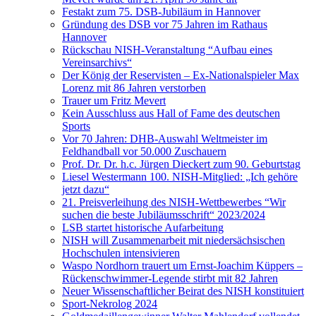
Festakt zum 75. DSB-Jubiläum in Hannover
Gründung des DSB vor 75 Jahren im Rathaus
Hannover
Rückschau NISH-Veranstaltung “Aufbau eines
Vereinsarchivs“
Der König der Reservisten – Ex-Nationalspieler Max
Lorenz mit 86 Jahren verstorben
Trauer um Fritz Mevert
Kein Ausschluss aus Hall of Fame des deutschen
Sports
Vor 70 Jahren: DHB-Auswahl Weltmeister im
Feldhandball vor 50.000 Zuschauern
Prof. Dr. Dr. h.c. Jürgen Dieckert zum 90. Geburtstag
Liesel Westermann 100. NISH-Mitglied: „Ich gehöre
jetzt dazu“
21. Preisverleihung des NISH-Wettbewerbes “Wir
suchen die beste Jubiläumsschrift“ 2023/2024
LSB startet historische Aufarbeitung
NISH will Zusammenarbeit mit niedersächsischen
Hochschulen intensivieren
Waspo Nordhorn trauert um Ernst-Joachim Küppers –
Rückenschwimmer-Legende stirbt mit 82 Jahren
Neuer Wissenschaftlicher Beirat des NISH konstituiert
Sport-Nekrolog 2024