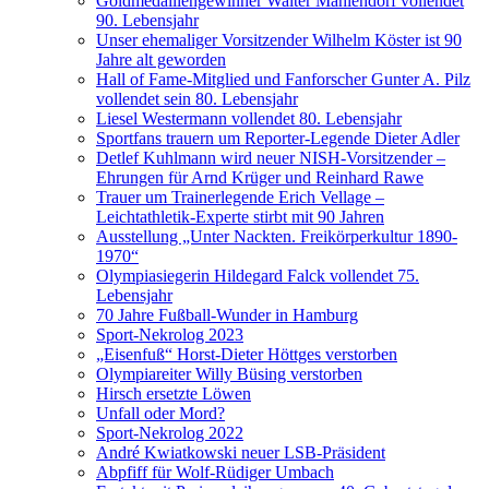
Goldmedaillengewinner Walter Mahlendorf vollendet
90. Lebensjahr
Unser ehemaliger Vorsitzender Wilhelm Köster ist 90
Jahre alt geworden
Hall of Fame-Mitglied und Fanforscher Gunter A. Pilz
vollendet sein 80. Lebensjahr
Liesel Westermann vollendet 80. Lebensjahr
Sportfans trauern um Reporter-Legende Dieter Adler
Detlef Kuhlmann wird neuer NISH-Vorsitzender –
Ehrungen für Arnd Krüger und Reinhard Rawe
Trauer um Trainerlegende Erich Vellage –
Leichtathletik-Experte stirbt mit 90 Jahren
Ausstellung „Unter Nackten. Freikörperkultur 1890-
1970“
Olympiasiegerin Hildegard Falck vollendet 75.
Lebensjahr
70 Jahre Fußball-Wunder in Hamburg
Sport-Nekrolog 2023
„Eisenfuß“ Horst-Dieter Höttges verstorben
Olympiareiter Willy Büsing verstorben
Hirsch ersetzte Löwen
Unfall oder Mord?
Sport-Nekrolog 2022
André Kwiatkowski neuer LSB-Präsident
Abpfiff für Wolf-Rüdiger Umbach