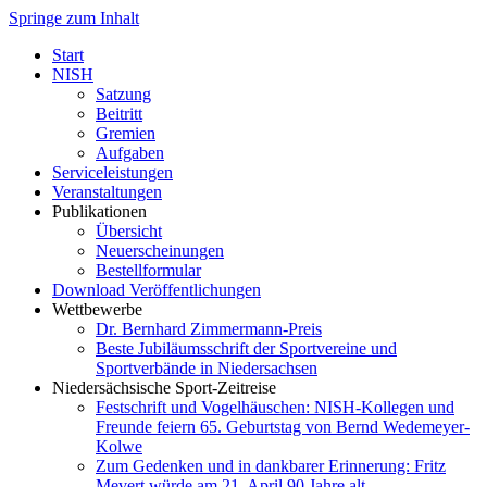
Springe zum Inhalt
Start
NISH
Satzung
Beitritt
Gremien
Aufgaben
Serviceleistungen
Veranstaltungen
Publikationen
Übersicht
Neuerscheinungen
Bestellformular
Download Veröffentlichungen
Wettbewerbe
Dr. Bernhard Zimmermann-Preis
Beste Jubiläumsschrift der Sportvereine und
Sportverbände in Niedersachsen
Niedersächsische Sport-Zeitreise
Festschrift und Vogelhäuschen: NISH-Kollegen und
Freunde feiern 65. Geburtstag von Bernd Wedemeyer-
Kolwe
Zum Gedenken und in dankbarer Erinnerung: Fritz
Mevert würde am 21. April 90 Jahre alt