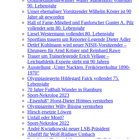
Goldmedaillengewinner Walter Mahlendorf vollendet
90. Lebensjahr
Unser ehemaliger Vorsitzender Wilhelm Köster ist 90
Jahre alt geworden
Hall of Fame-Mitglied und Fanforscher Gunter A. Pilz
vollendet sein 80. Lebensjahr
Liesel Westermann vollendet 80. Lebensjahr
Sportfans trauern um Reporter-Legende Dieter Adler
Detlef Kuhlmann wird neuer NISH-Vorsitzender –
Ehrungen für Arnd Krüger und Reinhard Rawe
Trauer um Trainerlegende Erich Vellage –
Leichtathletik-Experte stirbt mit 90 Jahren
Ausstellung „Unter Nackten. Freikörperkultur 1890-
1970“
Olympiasiegerin Hildegard Falck vollendet 75.
Lebensjahr
70 Jahre Fußball-Wunder in Hamburg
Sport-Nekrolog 2023
„Eisenfuß“ Horst-Dieter Höttges verstorben
Olympiareiter Willy Büsing verstorben
Hirsch ersetzte Löwen
Unfall oder Mord?
Sport-Nekrolog 2022
André Kwiatkowski neuer LSB-Präsident
Abpfiff für Wolf-Rüdiger Umbach