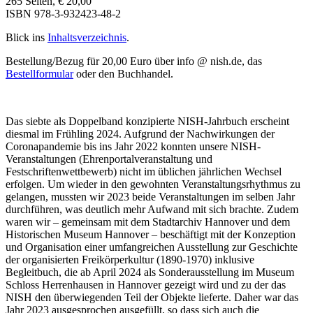
265 Seiten, € 20,00
ISBN 978-3-932423-48-2
Blick ins
Inhaltsverzeichnis
.
Bestellung/Bezug für 20,00 Euro über info @ nish.de, das
Bestellformular
oder den Buchhandel.
Das siebte als Doppelband konzipierte NISH-Jahrbuch erscheint
diesmal im Frühling 2024. Aufgrund der Nachwirkungen der
Coronapandemie bis ins Jahr 2022 konnten unsere NISH-
Veranstaltungen (Ehrenportalveranstaltung und
Festschriftenwettbewerb) nicht im üblichen jährlichen Wechsel
erfolgen. Um wieder in den gewohnten Veranstaltungsrhythmus zu
gelangen, mussten wir 2023 beide Veranstaltungen im selben Jahr
durchführen, was deutlich mehr Aufwand mit sich brachte. Zudem
waren wir – gemeinsam mit dem Stadtarchiv Hannover und dem
Historischen Museum Hannover – beschäftigt mit der Konzeption
und Organisation einer umfangreichen Ausstellung zur Geschichte
der organisierten Freikörperkultur (1890-1970) inklusive
Begleitbuch, die ab April 2024 als Sonderausstellung im Museum
Schloss Herrenhausen in Hannover gezeigt wird und zu der das
NISH den überwiegenden Teil der Objekte lieferte. Daher war das
Jahr 2023 ausgesprochen ausgefüllt, so dass sich auch die