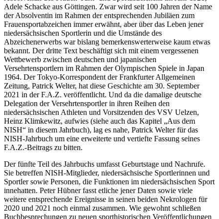
Adele Schacke aus Göttingen. Zwar wird seit 100 Jahren der Name
der Absolventin im Rahmen der entsprechenden Jubiläen zum
Frauensportabzeichen immer erwähnt, aber über das Leben jener
niedersächsischen Sportlerin und die Umstände des
Abzeichenerwerbs war bislang bemerkenswerterweise kaum etwas
bekannt. Der dritte Text beschäftigt sich mit einem vergessenen
Wettbewerb zwischen deutschen und japanischen
Versehrtensportlern im Rahmen der Olympischen Spiele in Japan
1964. Der Tokyo-Korrespondent der Frankfurter Allgemeinen
Zeitung, Patrick Welter, hat diese Geschichte am 30. September
2021 in der F.A.Z. veröffentlicht. Und da die damalige deutsche
Delegation der Versehrtensportler in ihren Reihen den
niedersächsischen Athleten und Vorsitzenden des VSV Uelzen,
Heinz Klimkewitz, aufwies (siehe auch das Kapitel „Aus dem
NISH“ in diesem Jahrbuch), lag es nahe, Patrick Welter für das
NISH-Jahrbuch um eine erweiterte und vertiefte Fassung seines
F.A.Z.-Beitrags zu bitten.
Der fünfte Teil des Jahrbuchs umfasst Geburtstage und Nachrufe.
Sie betreffen NISH-Mitglieder, niedersächsische Sportlerinnen und
Sportler sowie Personen, die Funktionen im niedersächsischen Sport
innehatten. Peter Hübner fasst etliche jener Daten sowie viele
weitere entsprechende Ereignisse in seinen beiden Nekrologen für
2020 und 2021 noch einmal zusammen. Wie gewohnt schließen
Buchbesprechungen zu neuen sporthistorischen Veröffentlichungen