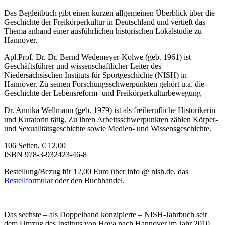
Das Begleitbuch gibt einen kurzen allgemeinen Überblick über die
Geschichte der Freikörperkultur in Deutschland und vertieft das
Thema anhand einer ausführlichen historischen Lokalstudie zu
Hannover.
Apl.Prof. Dr. Dr. Bernd Wedemeyer-Kolwe (geb. 1961) ist
Geschäftsführer und wissenschaftlicher Leiter des
Niedersächsischen Instituts für Sportgeschichte (NISH) in
Hannover. Zu seinen Forschungsschwerpunkten gehört u.a. die
Geschichte der Lebensreform- und Freikörperkulturbewegung
Dr. Annika Wellmann (geb. 1979) ist als freiberufliche Historikerin
und Kuratorin tätig. Zu ihren Arbeitsschwerpunkten zählen Körper-
und Sexualitätsgeschichte sowie Medien- und Wissensgeschichte.
106 Seiten, € 12,00
ISBN 978-3-932423-46-8
Bestellung/Bezug für 12,00 Euro über info @ nish.de, das
Bestellformular
oder den Buchhandel.
Das sechste – als Doppelband konzipierte – NISH-Jahrbuch seit
dem Umzug des Instituts von Hoya nach Hannover im Jahr 2010