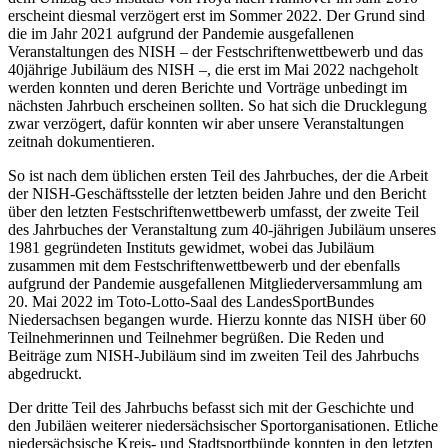
erscheint diesmal verzögert erst im Sommer 2022. Der Grund sind
die im Jahr 2021 aufgrund der Pandemie ausgefallenen
Veranstaltungen des NISH – der Festschriftenwettbewerb und das
40jährige Jubiläum des NISH –, die erst im Mai 2022 nachgeholt
werden konnten und deren Berichte und Vorträge unbedingt im
nächsten Jahrbuch erscheinen sollten. So hat sich die Drucklegung
zwar verzögert, dafür konnten wir aber unsere Veranstaltungen
zeitnah dokumentieren.
So ist nach dem üblichen ersten Teil des Jahrbuches, der die Arbeit
der NISH-Geschäftsstelle der letzten beiden Jahre und den Bericht
über den letzten Festschriftenwettbewerb umfasst, der zweite Teil
des Jahrbuches der Veranstaltung zum 40-jährigen Jubiläum unseres
1981 gegründeten Instituts gewidmet, wobei das Jubiläum
zusammen mit dem Festschriftenwettbewerb und der ebenfalls
aufgrund der Pandemie ausgefallenen Mitgliederversammlung am
20. Mai 2022 im Toto-Lotto-Saal des LandesSportBundes
Niedersachsen begangen wurde. Hierzu konnte das NISH über 60
Teilnehmerinnen und Teilnehmer begrüßen. Die Reden und
Beiträge zum NISH-Jubiläum sind im zweiten Teil des Jahrbuchs
abgedruckt.
Der dritte Teil des Jahrbuchs befasst sich mit der Geschichte und
den Jubiläen weiterer niedersächsischer Sportorganisationen. Etliche
niedersächsische Kreis- und Stadtsportbünde konnten in den letzten