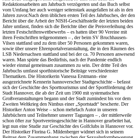
Redaktionsarbeiten am Jahrbuch verzögerten und das Buch selbst
vom Umfang her auch weniger seitenstark ausgefallen ist als in den
Jahren zuvor.Nach dem üblichen ersten Teil des Jahrbuches, der den
Bericht über die Arbeit der NISH-Geschäftsstelle der letzten beiden
Jahre umfasst, finden sich die Berichte über die Preisverleihung des
letzten Festschriftenwettbewerbs – es hatten über 90 Vereine mit
ihren Festschriften teilgenommen – , der beim SV Bruchhausen-
Vilsen stattfand und zu dem über 50 Personen gekommen waren,
sowie über unsere Ehrenportalveranstaltung, die in den Räumen des
LSB Niedersachsen stattfand und bei der ca. 70 Personen anwesend
waren. Man spürte das Bedürfnis, nach der Pandemie endlich
wieder einmal gemeinsam zusammen zu sein. Der dritte Teil des
Jahrbuchs umfasst sporthistorische Beiträge verschiedenster
Thematiken. Die Historikerin Vanessa Erstmann- eine
ausgezeichnete Kennerin hannoverscher Stadtgeschichte – befasst
sich der Geschichte des Sporttourismus und der Sportförderung der
Stadt Hannover, die ab der Zeit um 1900 mit systematischen
Großveranstaltungen begann und der Stadt zumindest bis vor dem
Zweiten Weltkrieg den Nimbus einer „Sportstadt“ bescherte. Der
Historiker Anton Weise – schon mehrfach Autor in unseren
Jahrbüchern und Teilnehmer unserer Tagungen – , der mittlerweile
schon öfter zur Sportvereinsgeschichte in Hannover gearbeitet hat,
legt nun eine Studie zur Geschichte des Golfclubs in Hannover vor.
Der Historiker Florina G. Mildenberger widmet sich in seinem
Beitrag dem Zusammenhang zwischen der Sexualreformbewegung