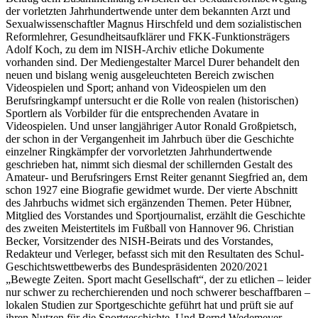
der vorletzten Jahrhundertwende unter dem bekannten Arzt und
Sexualwissenschaftler Magnus Hirschfeld und dem sozialistischen
Reformlehrer, Gesundheitsaufklärer und FKK-Funktionsträgers
Adolf Koch, zu dem im NISH-Archiv etliche Dokumente
vorhanden sind. Der Mediengestalter Marcel Durer behandelt den
neuen und bislang wenig ausgeleuchteten Bereich zwischen
Videospielen und Sport; anhand von Videospielen um den
Berufsringkampf untersucht er die Rolle von realen (historischen)
Sportlern als Vorbilder für die entsprechenden Avatare in
Videospielen. Und unser langjähriger Autor Ronald Großpietsch,
der schon in der Vergangenheit im Jahrbuch über die Geschichte
einzelner Ringkämpfer der vorvorletzten Jahrhundertwende
geschrieben hat, nimmt sich diesmal der schillernden Gestalt des
Amateur- und Berufsringers Ernst Reiter genannt Siegfried an, dem
schon 1927 eine Biografie gewidmet wurde. Der vierte Abschnitt
des Jahrbuchs widmet sich ergänzenden Themen. Peter Hübner,
Mitglied des Vorstandes und Sportjournalist, erzählt die Geschichte
des zweiten Meistertitels im Fußball von Hannover 96. Christian
Becker, Vorsitzender des NISH-Beirats und des Vorstandes,
Redakteur und Verleger, befasst sich mit den Resultaten des Schul-
Geschichtswettbewerbs des Bundespräsidenten 2020/2021
„Bewegte Zeiten. Sport macht Gesellschaft“, der zu etlichen – leider
nur schwer zu recherchierenden und noch schwerer beschaffbaren –
lokalen Studien zur Sportgeschichte geführt hat und prüft sie auf
ihren Nutzen für die Sportgeschichte. Und Bernd Wedemeyer-