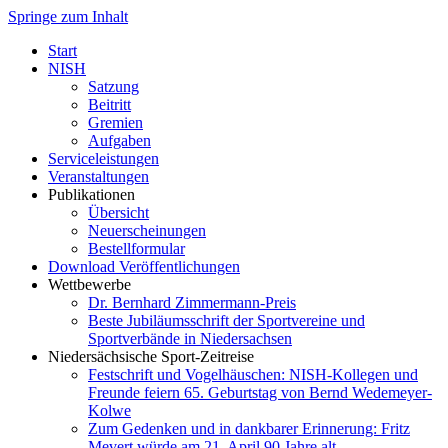
Springe zum Inhalt
Start
NISH
Satzung
Beitritt
Gremien
Aufgaben
Serviceleistungen
Veranstaltungen
Publikationen
Übersicht
Neuerscheinungen
Bestellformular
Download Veröffentlichungen
Wettbewerbe
Dr. Bernhard Zimmermann-Preis
Beste Jubiläumsschrift der Sportvereine und
Sportverbände in Niedersachsen
Niedersächsische Sport-Zeitreise
Festschrift und Vogelhäuschen: NISH-Kollegen und
Freunde feiern 65. Geburtstag von Bernd Wedemeyer-
Kolwe
Zum Gedenken und in dankbarer Erinnerung: Fritz
Mevert würde am 21. April 90 Jahre alt