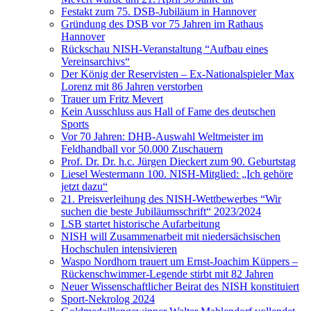
Festakt zum 75. DSB-Jubiläum in Hannover
Gründung des DSB vor 75 Jahren im Rathaus
Hannover
Rückschau NISH-Veranstaltung “Aufbau eines
Vereinsarchivs“
Der König der Reservisten – Ex-Nationalspieler Max
Lorenz mit 86 Jahren verstorben
Trauer um Fritz Mevert
Kein Ausschluss aus Hall of Fame des deutschen
Sports
Vor 70 Jahren: DHB-Auswahl Weltmeister im
Feldhandball vor 50.000 Zuschauern
Prof. Dr. Dr. h.c. Jürgen Dieckert zum 90. Geburtstag
Liesel Westermann 100. NISH-Mitglied: „Ich gehöre
jetzt dazu“
21. Preisverleihung des NISH-Wettbewerbes “Wir
suchen die beste Jubiläumsschrift“ 2023/2024
LSB startet historische Aufarbeitung
NISH will Zusammenarbeit mit niedersächsischen
Hochschulen intensivieren
Waspo Nordhorn trauert um Ernst-Joachim Küppers –
Rückenschwimmer-Legende stirbt mit 82 Jahren
Neuer Wissenschaftlicher Beirat des NISH konstituiert
Sport-Nekrolog 2024