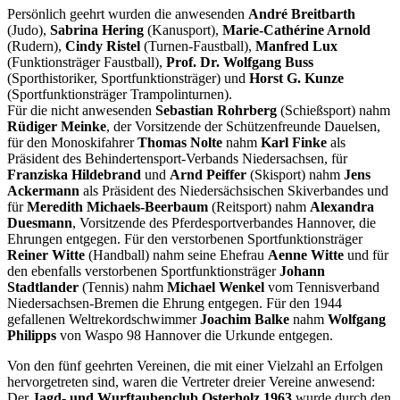
Persönlich geehrt wurden die anwesenden
André Breitbarth
(Judo),
Sabrina Hering
(Kanusport),
Marie-Cathérine Arnold
(Rudern),
Cindy Ristel
(Turnen-Faustball),
Manfred Lux
(Funktionsträger Faustball),
Prof. Dr. Wolfgang Buss
(Sporthistoriker, Sportfunktionsträger) und
Horst G. Kunze
(Sportfunktionsträger Trampolinturnen).
Für die nicht anwesenden
Sebastian Rohrberg
(Schießsport) nahm
Rüdiger Meinke
, der Vorsitzende der Schützenfreunde Dauelsen,
für den Monoskifahrer
Thomas Nolte
nahm
Karl Finke
als
Präsident des Behindertensport-Verbands Niedersachsen, für
Franziska Hildebrand
und
Arnd Peiffer
(Skisport) nahm
Jens
Ackermann
als Präsident des Niedersächsischen Skiverbandes und
für
Meredith Michaels-Beerbaum
(Reitsport) nahm
Alexandra
Duesmann
, Vorsitzende des Pferdesportverbandes Hannover, die
Ehrungen entgegen. Für den verstorbenen Sportfunktionsträger
Reiner Witte
(Handball) nahm seine Ehefrau
Aenne Witte
und für
den ebenfalls verstorbenen Sportfunktionsträger
Johann
Stadtlander
(Tennis) nahm
Michael Wenkel
vom Tennisverband
Niedersachsen-Bremen die Ehrung entgegen. Für den 1944
gefallenen Weltrekordschwimmer
Joachim Balke
nahm
Wolfgang
Philipps
von Waspo 98 Hannover die Urkunde entgegen.
Von den fünf geehrten Vereinen, die mit einer Vielzahl an Erfolgen
hervorgetreten sind, waren die Vertreter dreier Vereine anwesend:
Der
Jagd- und Wurftaubenclub Osterholz 1963
wurde durch den