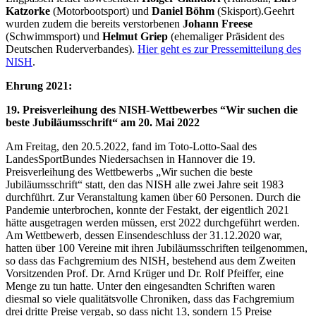
Katzorke
(Motorbootsport) und
Daniel Böhm
(Skisport).Geehrt
wurden zudem die bereits verstorbenen
Johann Freese
(Schwimmsport) und
Helmut Griep
(ehemaliger Präsident des
Deutschen Ruderverbandes).
Hier geht es zur Pressemitteilung des
NISH
.
Ehrung 2021:
19. Preisverleihung des NISH-Wettbewerbes “Wir suchen die
beste Jubiläumsschrift“ am 20. Mai 2022
Am Freitag, den 20.5.2022, fand im Toto-Lotto-Saal des
LandesSportBundes Niedersachsen in Hannover die 19.
Preisverleihung des Wettbewerbs „Wir suchen die beste
Jubiläumsschrift“ statt, den das NISH alle zwei Jahre seit 1983
durchführt. Zur Veranstaltung kamen über 60 Personen. Durch die
Pandemie unterbrochen, konnte der Festakt, der eigentlich 2021
hätte ausgetragen werden müssen, erst 2022 durchgeführt werden.
Am Wettbewerb, dessen Einsendeschluss der 31.12.2020 war,
hatten über 100 Vereine mit ihren Jubiläumsschriften teilgenommen,
so dass das Fachgremium des NISH, bestehend aus dem Zweiten
Vorsitzenden Prof. Dr. Arnd Krüger und Dr. Rolf Pfeiffer, eine
Menge zu tun hatte. Unter den eingesandten Schriften waren
diesmal so viele qualitätsvolle Chroniken, dass das Fachgremium
drei dritte Preise vergab, so dass nicht 13, sondern 15 Preise