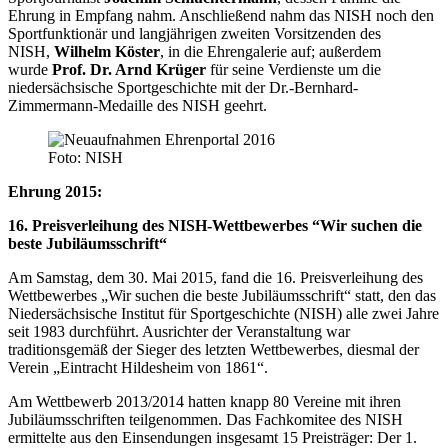
Ehrung in Empfang nahm. Anschließend nahm das NISH noch den
Sportfunktionär und langjährigen zweiten Vorsitzenden des
NISH,
Wilhelm Köster
, in die Ehrengalerie auf; außerdem
wurde
Prof. Dr. Arnd Krüger
für seine Verdienste um die
niedersächsische Sportgeschichte mit der Dr.-Bernhard-
Zimmermann-Medaille des NISH geehrt.
Foto: NISH
Ehrung 2015:
16. Preisverleihung des NISH-Wettbewerbes “Wir suchen die
beste Jubiläumsschrift“
Am Samstag, dem 30. Mai 2015, fand die 16. Preisverleihung des
Wettbewerbes „Wir suchen die beste Jubiläumsschrift“ statt, den das
Niedersächsische Institut für Sportgeschichte (NISH) alle zwei Jahre
seit 1983 durchführt. Ausrichter der Veranstaltung war
traditionsgemäß der Sieger des letzten Wettbewerbes, diesmal der
Verein „Eintracht Hildesheim von 1861“.
Am Wettbewerb 2013/2014 hatten knapp 80 Vereine mit ihren
Jubiläumsschriften teilgenommen. Das Fachkomitee des NISH
ermittelte aus den Einsendungen insgesamt 15 Preisträger: Der 1.