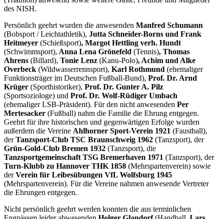
des NISH.
Persönlich geehrt wurden die anwesenden
Manfred Schumann
(Bobsport / Leichtathletik),
Jutta Schneider-Borns und Frank
Heitmeyer
(Schießsport)
, Margot Hettling verh. Hundt
(Schwimmsport),
Anna Lena Grönefeld
(Tennis)
, Thomas
Ahrens
(Billard),
Tonie Lenz
(Kanu-Polo)
, Achim und Alke
Overbeck
(Wildwasserrennsport),
Karl Rothmund
(ehemaliger
Funktionsträger im Deutschen Fußball-Bund),
Prof. Dr. Arnd
Krüger
(Sporthistoriker),
Prof. Dr. Gunter A. Pilz
(Sportsoziologe) und
Prof. Dr. Wolf-Rüdiger Umbach
(ehemaliger LSB-Präsident). Für den nicht anwesenden
Per
Mertesacker
(Fußball) nahm die Familie die Ehrung entgegen.
Geehrt für ihre historischen und gegenwärtigen Erfolge wurden
außerdem die Vereine
Ahlhorner Sport-Verein 1921
(Faustball),
der
Tanzsport-Club TSC Braunschweig 1962
(Tanzsport), der
Grün-Gold-Club Bremen 1932
(Tanzsport), die
Tanzsportgemeinschaft TSG Bremerhaven 1971
(Tanzsport), der
Turn-Klubb zu Hannover THK 1858
(Mehrspartenverein) sowie
der
Verein für Leibesübungen VfL Wolfsburg 1945
(Mehrspartenverein). Für die Vereine nahmen anwesende Vertreter
die Ehrungen entgegen.
Nicht persönlich geehrt werden konnten die aus terminlichen
Engpässen leider abwesenden
Holger Glandorf
(Handball,
Lars