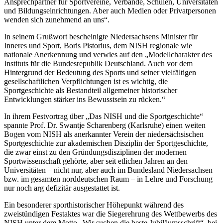
Ansprechpartner für Sportvereine, Verbände, Schulen, Universitäten
und Bildungseinrichtungen. Aber auch Medien oder Privatpersonen
wenden sich zunehmend an uns“.
In seinem Grußwort bescheinigte Niedersachsens Minister für
Inneres und Sport, Boris Pistorius, dem NISH regionale wie
nationale Anerkennung und verwies auf den „Modellcharakter des
Instituts für die Bundesrepublik Deutschland. Auch vor dem
Hintergrund der Bedeutung des Sports und seiner vielfältigen
gesellschaftlichen Verpflichtungen ist es wichtig, die
Sportgeschichte als Bestandteil allgemeiner historischer
Entwicklungen stärker ins Bewusstsein zu rücken.“
In ihrem Festvortrag über „Das NISH und die Sportgeschichte“
spannte Prof. Dr. Swantje Scharenberg (Karlsruhe) einen weiten
Bogen vom NISH als anerkannter Verein der niedersächsischen
Sportgeschichte zur akademischen Disziplin der Sportgeschichte,
die zwar einst zu den Gründungsdisziplinen der modernen
Sportwissenschaft gehörte, aber seit etlichen Jahren an den
Universitäten – nicht nur, aber auch im Bundesland Niedersachsen
bzw. im gesamten norddeutschen Raum – in Lehre und Forschung
nur noch arg defizitär ausgestattet ist.
Ein besonderer sporthistorischer Höhepunkt während des
zweistündigen Festaktes war die Siegerehrung des Wettbewerbs des
NISH unter dem Motto „Wir suchen die beste Jubiläumsschrift“, bei