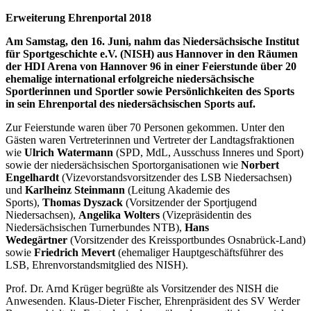
Erweiterung Ehrenportal 2018
Am Samstag, den 16. Juni, nahm das Niedersächsische Institut
für Sportgeschichte e.V. (NISH) aus Hannover in den Räumen
der HDI Arena von Hannover 96 in einer Feierstunde über 20
ehemalige international erfolgreiche niedersächsische
Sportlerinnen und Sportler sowie Persönlichkeiten des Sports
in sein Ehrenportal des niedersächsischen Sports auf.
Zur Feierstunde waren über 70 Personen gekommen. Unter den
Gästen waren Vertreterinnen und Vertreter der Landtagsfraktionen
wie
Ulrich Watermann
(SPD, MdL, Ausschuss Inneres und Sport)
sowie der niedersächsischen Sportorganisationen wie
Norbert
Engelhardt
(Vizevorstandsvorsitzender des LSB Niedersachsen)
und
Karlheinz Steinmann
(Leitung Akademie des
Sports),
Thomas Dyszack
(Vorsitzender der Sportjugend
Niedersachsen),
Angelika Wolters
(Vizepräsidentin des
Niedersächsischen Turnerbundes NTB),
Hans
Wedegärtner
(Vorsitzender des Kreissportbundes Osnabrück-Land)
sowie
Friedrich Mevert
(ehemaliger Hauptgeschäftsführer des
LSB, Ehrenvorstandsmitglied des NISH).
Prof. Dr. Arnd Krüger begrüßte als Vorsitzender des NISH die
Anwesenden. Klaus-Dieter Fischer, Ehrenpräsident des SV Werder