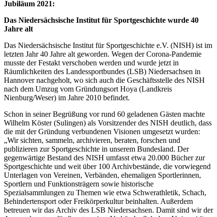
Jubiläum 2021:
Das Niedersächsische Institut für Sportgeschichte wurde 40
Jahre alt
Das Niedersächsische Institut für Sportgeschichte e.V. (NISH) ist im
letzten Jahr 40 Jahre alt geworden. Wegen der Corona-Pandemie
musste der Festakt verschoben werden und wurde jetzt in
Räumlichkeiten des Landessportbundes (LSB) Niedersachsen in
Hannover nachgeholt, wo sich auch die Geschäftsstelle des NISH
nach dem Umzug vom Gründungsort Hoya (Landkreis
Nienburg/Weser) im Jahre 2010 befindet.
Schon in seiner Begrüßung vor rund 60 geladenen Gästen machte
Wilhelm Köster (Sulingen) als Vorsitzender des NISH deutlich, dass
die mit der Gründung verbundenen Visionen umgesetzt wurden:
„Wir sichten, sammeln, archivieren, beraten, forschen und
publizieren zur Sportgeschichte in unserem Bundesland. Der
gegenwärtige Bestand des NISH umfasst etwa 20.000 Bücher zur
Sportgeschichte und weit über 100 Archivbestände, die vorwiegend
Unterlagen von Vereinen, Verbänden, ehemaligen Sportlerinnen,
Sportlern und Funktionsträgern sowie historische
Spezialsammlungen zu Themen wie etwa Schwerathletik, Schach,
Behindertensport oder Freikörperkultur beinhalten. Außerdem
betreuen wir das Archiv des LSB Niedersachsen. Damit sind wir der