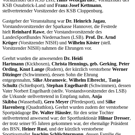
KSB Osnabrück-Land und
Franz-Josef Kettmann
,
stellvertretender Vorsitzender des KSB Cloppenburg.
Gastgeber der Veranstaltung war
Dr. Heinrich Jagau
,
Vorstandsvorsitzender der Sparkasse Hannover, die Festrede
hielt
Reinhard Rawe
, der Vorstandsvorsitzende des
LandesSportBundes Niedersachsen (LSB).
Prof. Dr. Arnd
Krüger
(Vorsitzender NISH) und
Wilhelm Köster
(stell.
Vorsitzender NISH) nahmen die Ehrungen vor.
Geehrt wurden die anwesenden
Dr. Heidi
Hartmann
(Kickboxen),
Christa Hennings, geb. Gerking
,
Peter
Ording
,
Knut Lange
(Rudern), der kürzlich verstorbene
Werner
Ditzinger
(Schwimmen), dessen Sohn die Ehrung
entgegennahm,
Silke Abramovic
,
Wilhelm Elbrecht
,,
Tanja
Schultz
(Schießsport),
Stephan Engelhardt
(Schwimmen), dessen
Vater Norbert Engelhardt (stellv. Vorstandsvorsitzender des LSB)
die Urkunde stellvertretend in Empfang nahm,
Anja
Skibba
(Wasserball),
Gero Meyer
(Pferdesport), und
Silke
Harenberg
(Quadrathlon)
.
Geehrt wurden zudem der verstorbene
Sportpädagoge
Dr. Walter Häusler
, für den seine Tochter
stellvertretend anwesend war; der Sportfunktionär
Hilmar Dresser
,
der trotz seiner 95 Jahren gekommen war, der ehemalige Präsident
des BSN,
Heiner Rust
, und der kürzlich verstorbene
Sportjournalist
Joachim Schlüchtermann
, dessen Familie die