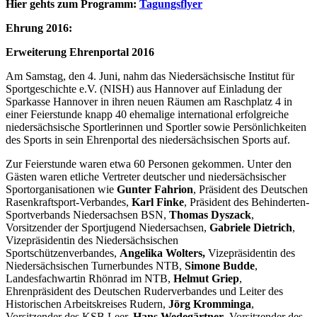
Hier gehts zum Programm:
Tagungsflyer
Ehrung 2016:
Erweiterung Ehrenportal 2016
Am Samstag, den 4. Juni, nahm das Niedersächsische Institut für
Sportgeschichte e.V. (NISH) aus Hannover auf Einladung der
Sparkasse Hannover in ihren neuen Räumen am Raschplatz 4 in
einer Feierstunde knapp 40 ehemalige international erfolgreiche
niedersächsische Sportlerinnen und Sportler sowie Persönlichkeiten
des Sports in sein Ehrenportal des niedersächsischen Sports auf.
Zur Feierstunde waren etwa 60 Personen gekommen. Unter den
Gästen waren etliche Vertreter deutscher und niedersächsischer
Sportorganisationen wie
Gunter Fahrion
, Präsident des Deutschen
Rasenkraftsport-Verbandes,
Karl Finke
, Präsident des Behinderten-
Sportverbands Niedersachsen BSN,
Thomas Dyszack
,
Vorsitzender der Sportjugend Niedersachsen,
Gabriele Dietrich
,
Vizepräsidentin des Niedersächsischen
Sportschützenverbandes,
Angelika Wolters,
Vizepräsidentin des
Niedersächsischen Turnerbundes NTB,
Simone Budde
,
Landesfachwartin Rhönrad im NTB,
Helmut Griep
,
Ehrenpräsident des Deutschen Ruderverbandes und Leiter des
Historischen Arbeitskreises Rudern,
Jörg Kromminga
,
Vorsitzender des KSB Leer,
Hans Wedegärtner
, Vorsitzender des