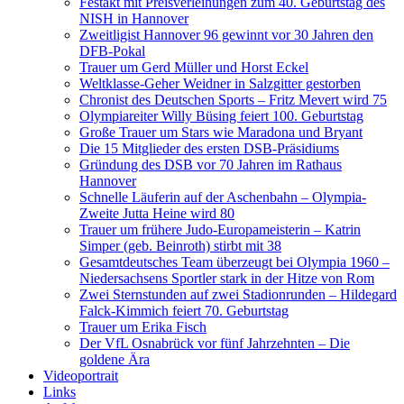
Festakt mit Preisverleihungen zum 40. Geburtstag des
NISH in Hannover
Zweitligist Hannover 96 gewinnt vor 30 Jahren den
DFB-Pokal
Trauer um Gerd Müller und Horst Eckel
Weltklasse-Geher Weidner in Salzgitter gestorben
Chronist des Deutschen Sports – Fritz Mevert wird 75
Olympiareiter Willy Büsing feiert 100. Geburtstag
Große Trauer um Stars wie Maradona und Bryant
Die 15 Mitglieder des ersten DSB-Präsidiums
Gründung des DSB vor 70 Jahren im Rathaus
Hannover
Schnelle Läuferin auf der Aschenbahn – Olympia-
Zweite Jutta Heine wird 80
Trauer um frühere Judo-Europameisterin – Katrin
Simper (geb. Beinroth) stirbt mit 38
Gesamtdeutsches Team überzeugt bei Olympia 1960 –
Niedersachsens Sportler stark in der Hitze von Rom
Zwei Sternstunden auf zwei Stadionrunden – Hildegard
Falck-Kimmich feiert 70. Geburtstag
Trauer um Erika Fisch
Der VfL Osnabrück vor fünf Jahrzehnten – Die
goldene Ära
Videoportrait
Links