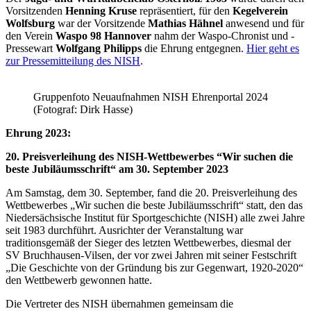
Vorsitzenden
Henning Kruse
repräsentiert, für den
Kegelverein
Wolfsburg
war der Vorsitzende
Mathias Hähnel
anwesend und für
den Verein
Waspo 98 Hannover
nahm der Waspo-Chronist und -
Pressewart
Wolfgang Philipps
die Ehrung entgegnen.
Hier geht es
zur Pressemitteilung des NISH
.
Gruppenfoto Neuaufnahmen NISH Ehrenportal 2024
(Fotograf: Dirk Hasse)
Ehrung 2023:
20. Preisverleihung des NISH-Wettbewerbes “Wir suchen die
beste Jubiläumsschrift“ am 30. September 2023
Am Samstag, dem 30. September, fand die 20. Preisverleihung des
Wettbewerbes „Wir suchen die beste Jubiläumsschrift“ statt, den das
Niedersächsische Institut für Sportgeschichte (NISH) alle zwei Jahre
seit 1983 durchführt. Ausrichter der Veranstaltung war
traditionsgemäß der Sieger des letzten Wettbewerbes, diesmal der
SV Bruchhausen-Vilsen, der vor zwei Jahren mit seiner Festschrift
„Die Geschichte von der Gründung bis zur Gegenwart, 1920-2020“
den Wettbewerb gewonnen hatte.
Die Vertreter des NISH übernahmen gemeinsam die