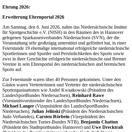
Ehrung 2026:
Erweiterung Ehrenportal 2026
Am Samstag, den 6. Juni 2026, nahm das Niedersächsische Institut
für Sportgeschichte e.V. (NISH) in den Räumen des in Hannover
gelegenen Sparkassenverbandes Niedersachsen (SVN), der die
Veranstaltung sehr großzügig unterstützt und gefördert hat, in einer
Feierstunde 19 ehemalige international erfolgreiche niedersächsische
Sportlerinnen und Sportler und Persönlichkeiten des Sports sowie
zwei in ihrer Geschichte erfolgreiche niedersächsische und Bremer
Vereine in sein Ehrenportal des niedersächsischen und bremischen
Sports auf.
Zur Feierstunde waren über 40 Personen gekommen. Unter den
Gästen waren Vertreterinnen und Vertreter der niedersächsischen
Sportorganisationen wie André Kwiatkowski
(Präsident des
LandesSportBundes Niedersachsen),
Reinhard Rawe
(Vorstandsvorsitzender des LandesSportBundes Niedersachsen),
Michael Langer
(Vizepräsident des LandesSportBundes
Niedersachen),
Julian Jelinski (
Präsident des Niedersächsischen
Judo-Verbandes),
Carsten Rörbein
(Vizepräsident des
Niedersächsischen Turner-Bundes NTB),
Benjamin Chatton
(Präsident des Stadtsportbundes Hannover) und
Uwe Drecktrah