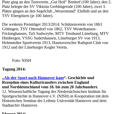
Platz ging an den Turnverein „Gut Heil“ Brettorf (100 Jahre); den 2.
Platz belegte der SV Viktoria Gerblingerode (100 Jahre), zwei 3.
Plätze gingen an den Segelclub „Weserstrand“ Elsfleth und an den
TSV Ebergötzen (je 100 Jahre).
Die weiteren Preisträger 2013/2014: Schützenverein von 1863
Göttingen, TSV Otterndorf von 1862, TSV Westerhausen-
Föckinghausen, TuS Sudweyhe, MTV Treubund Lüneburg, MTV
Himbergen, VSSG Sudershausen, Lüneburger SV von 1913,
Helmstedter Sportverein 1913, Hannoverscher Radsport Club von
1912 und der Lüneburger Kegler Verein.
Foto: NISH
Tagung 2014:
„
Als der Sport nach Hannover kam
“. Geschichte und
Rezeption eines Kulturtransfers zwischen England
und
Norddeutschland vom 18. bis zum 20 Jahrhundert.
12. Wissenschaftliche Tagung des Niedersächsischen Instituts für
Sportgeschichte in Hannover e.V. (NISH) in Kooperation mit dem
Historischen Seminar der Leibniz Universität Hannover und dem
Stadtarchiv Hannover.
Ehrung 2014: