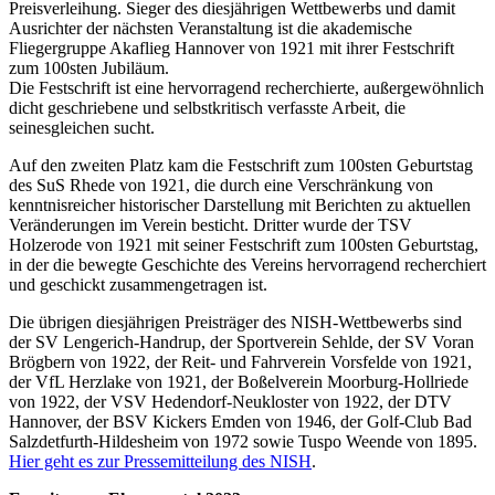
Preisverleihung. Sieger des diesjährigen Wettbewerbs und damit
Ausrichter der nächsten Veranstaltung ist die akademische
Fliegergruppe Akaflieg Hannover von 1921 mit ihrer Festschrift
zum 100sten Jubiläum.
Die Festschrift ist eine hervorragend recherchierte, außergewöhnlich
dicht geschriebene und selbstkritisch verfasste Arbeit, die
seinesgleichen sucht.
Auf den zweiten Platz kam die Festschrift zum 100sten Geburtstag
des SuS Rhede von 1921, die durch eine Verschränkung von
kenntnisreicher historischer Darstellung mit Berichten zu aktuellen
Veränderungen im Verein besticht. Dritter wurde der TSV
Holzerode von 1921 mit seiner Festschrift zum 100sten Geburtstag,
in der die bewegte Geschichte des Vereins hervorragend recherchiert
und geschickt zusammengetragen ist.
Die übrigen diesjährigen Preisträger des NISH-Wettbewerbs sind
der SV Lengerich-Handrup, der Sportverein Sehlde, der SV Voran
Brögbern von 1922, der Reit- und Fahrverein Vorsfelde von 1921,
der VfL Herzlake von 1921, der Boßelverein Moorburg-Hollriede
von 1922, der VSV Hedendorf-Neukloster von 1922, der DTV
Hannover, der BSV Kickers Emden von 1946, der Golf-Club Bad
Salzdetfurth-Hildesheim von 1972 sowie Tuspo Weende von 1895.
Hier geht es zur Pressemitteilung des NISH
.