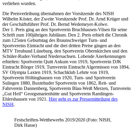
verliehen wurden.
Die Preisverleihung übernahmen der Vorsitzende des NISH
Wilhelm Köster, der Zweite Vorsitzende Prof. Dr. Arnd Krüger und
der Geschäftsführer Prof. Dr. Bernd Wedemeyer-Kolwe.
Der 1. Preis ging an den Sportverein Bruchhausen-Vilsen für seine
Schrift zum 100jährigen Jubiläum. Den 2. Preis erhielt die Chronik
zum 125sten Geburtstag des Braunschweiger Turn- und
Sportvereins Eintracht und die drei dritten Preise gingen an den
MTV Treubund Lüneburg, den Sportverein Obernkirchen und den
Schüler-Ruder-Verband Niedersachsen. Lobende Anerkennungen
erhielten: Sportverein Quitt Ankum von 1919, Sportverein DJK
Eintracht Börger 1919, Turnverein Eintracht Algermissen von 1894,
SV Olympia Laxten 1919, Schachklub Lehrte von 1919,
Sportverein Höltinghausen von 1920, Turn- und Sportverein
Sulingen 1880, Buxtehuder Sportverein von 1862, Reit- und
Fahrverein Dannenberg, Sportverein Blau-Weiß Merzen, Turnverein
„Gut Heil“ Georgsmarienhütte und Sportverein Ramlingen-
Ehlershausen von 1921.
Hier geht es zur Pressemitteilung des
NISH
.
Festschriften-Wettbewerbs 2019/2020 (Foto: NISH,
Dirk Hasse)