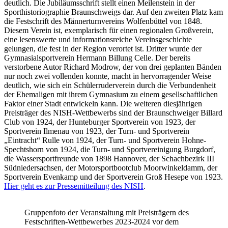
deutlich. Die Jubiläumsschrift stellt einen Meilenstein in der
Sporthistoriographie Braunschweigs dar. Auf den zweiten Platz kam
die Festschrift des Männerturnvereins Wolfenbüttel von 1848.
Diesem Verein ist, exemplarisch für einen regionalen Großverein,
eine lesenswerte und informationsreiche Vereinsgeschichte
gelungen, die fest in der Region verortet ist. Dritter wurde der
Gymnasialsportverein Hermann Billung Celle. Der bereits
verstorbene Autor Richard Modrow, der von drei geplanten Bänden
nur noch zwei vollenden konnte, macht in hervorragender Weise
deutlich, wie sich ein Schülerruderverein durch die Verbundenheit
der Ehemaligen mit ihrem Gymnasium zu einem gesellschaftlichen
Faktor einer Stadt entwickeln kann. Die weiteren diesjährigen
Preisträger des NISH-Wettbewerbs sind der Braunschweiger Billard
Club von 1924, der Hunteburger Sportverein von 1923, der
Sportverein Ilmenau von 1923, der Turn- und Sportverein
„Eintracht“ Rulle von 1924, der Turn- und Sportverein Hohne-
Spechtshorn von 1924, die Turn- und Sportvereinigung Burgdorf,
die Wassersportfreunde von 1898 Hannover, der Schachbezirk III
Südniedersachsen, der Motorsportbootclub Moorwinkeldamm, der
Sportverein Evenkamp und der Sportverein Groß Hesepe von 1923.
Hier geht es zur Pressemitteilung des NISH
.
Gruppenfoto der Veranstaltung mit Preisträgern des
Festschriften-Wettbewerbes 2023-2024 vor dem