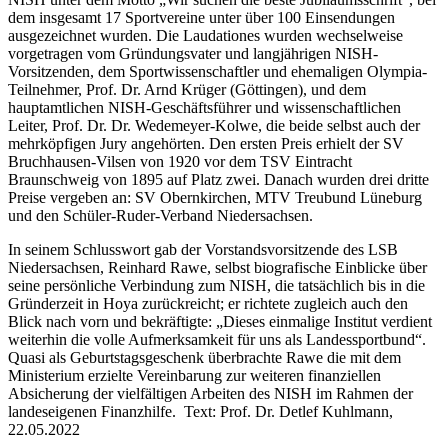
dem insgesamt 17 Sportvereine unter über 100 Einsendungen
ausgezeichnet wurden. Die Laudationes wurden wechselweise
vorgetragen vom Gründungsvater und langjährigen NISH-
Vorsitzenden, dem Sportwissenschaftler und ehemaligen Olympia-
Teilnehmer, Prof. Dr. Arnd Krüger (Göttingen), und dem
hauptamtlichen NISH-Geschäftsführer und wissenschaftlichen
Leiter, Prof. Dr. Dr. Wedemeyer-Kolwe, die beide selbst auch der
mehrköpfigen Jury angehörten. Den ersten Preis erhielt der SV
Bruchhausen-Vilsen von 1920 vor dem TSV Eintracht
Braunschweig von 1895 auf Platz zwei. Danach wurden drei dritte
Preise vergeben an: SV Obernkirchen, MTV Treubund Lüneburg
und den Schüler-Ruder-Verband Niedersachsen.
In seinem Schlusswort gab der Vorstandsvorsitzende des LSB
Niedersachsen, Reinhard Rawe, selbst biografische Einblicke über
seine persönliche Verbindung zum NISH, die tatsächlich bis in die
Gründerzeit in Hoya zurückreicht; er richtete zugleich auch den
Blick nach vorn und bekräftigte: „Dieses einmalige Institut verdient
weiterhin die volle Aufmerksamkeit für uns als Landessportbund“.
Quasi als Geburtstagsgeschenk überbrachte Rawe die mit dem
Ministerium erzielte Vereinbarung zur weiteren finanziellen
Absicherung der vielfältigen Arbeiten des NISH im Rahmen der
landeseigenen Finanzhilfe. Text: Prof. Dr. Detlef Kuhlmann,
22.05.2022