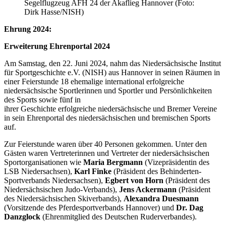
Segelflugzeug AFH 24 der Akaflieg Hannover (Foto:
Dirk Hasse/NISH)
Ehrung 2024:
Erweiterung Ehrenportal 2024
Am Samstag, den 22. Juni 2024, nahm das Niedersächsische Institut
für Sportgeschichte e.V. (NISH) aus Hannover in seinen Räumen in
einer Feierstunde 18 ehemalige international erfolgreiche
niedersächsische Sportlerinnen und Sportler und Persönlichkeiten
des Sports sowie fünf in
ihrer Geschichte erfolgreiche niedersächsische und Bremer Vereine
in sein Ehrenportal des niedersächsischen und bremischen Sports
auf.
Zur Feierstunde waren über 40 Personen gekommen. Unter den
Gästen waren Vertreterinnen und Vertreter der niedersächsischen
Sportorganisationen wie
Maria Bergmann
(Vizepräsidentin des
LSB Niedersachsen),
Karl Finke
(Präsident des Behinderten-
Sportverbands Niedersachsen),
Egbert von Horn
(Präsident des
Niedersächsischen Judo-Verbands),
Jens Ackermann
(Präsident
des Niedersächsischen Skiverbands),
Alexandra Duesmann
(Vorsitzende des Pferdesportverbands Hannover) und
Dr. Dag
Danzglock
(Ehrenmitglied des Deutschen Ruderverbandes).