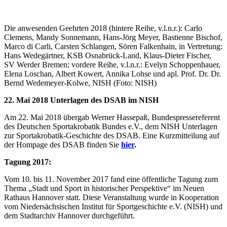
Die anwesenden Geehrten 2018 (hintere Reihe, v.l.n.r.): Carlo
Clemens, Mandy Sonnemann, Hans-Jörg Meyer, Bastienne Bischof,
Marco di Carli, Carsten Schlangen, Sören Falkenhain, in Vertretung:
Hans Wedegärtner, KSB Osnabrück-Land, Klaus-Dieter Fischer,
SV Werder Bremen; vordere Reihe, v.l.n.r.: Evelyn Schoppenhauer,
Elena Loschan, Albert Kowert, Annika Lohse und apl. Prof. Dr. Dr.
Bernd Wedemeyer-Kolwe, NISH (Foto: NISH)
22. Mai 2018 Unterlagen des DSAB im NISH
Am 22. Mai 2018 übergab Werner Hassepaß, Bundespressereferent
des Deutschen Sportakrobatik Bundes e.V., dem NISH Unterlagen
zur Sportakrobatik-Geschichte des DSAB. Eine Kurzmitteilung auf
der Hompage des DSAB finden Sie
hier
.
Tagung 2017:
Vom 10. bis 11. November 2017 fand eine öffentliche Tagung zum
Thema „Stadt und Sport in historischer Perspektive“ im Neuen
Rathaus Hannover statt. Diese Veranstaltung wurde in Kooperation
vom Niedersächsischen Institut für Sportgeschichte e.V. (NISH) und
dem Stadtarchiv Hannover durchgeführt.