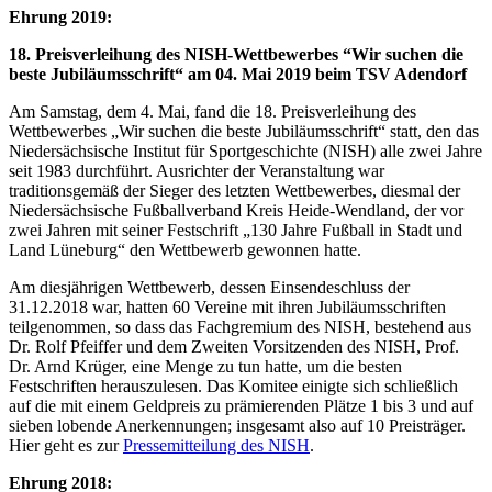
Ehrung 2019:
18. Preisverleihung des NISH-Wettbewerbes “Wir suchen die
beste Jubiläumsschrift“ am 04. Mai 2019 beim TSV Adendorf
Am Samstag, dem 4. Mai, fand die 18. Preisverleihung des
Wettbewerbes „Wir suchen die beste Jubiläumsschrift“ statt, den das
Niedersächsische Institut für Sportgeschichte (NISH) alle zwei Jahre
seit 1983 durchführt. Ausrichter der Veranstaltung war
traditionsgemäß der Sieger des letzten Wettbewerbes, diesmal der
Niedersächsische Fußballverband Kreis Heide-Wendland, der vor
zwei Jahren mit seiner Festschrift „130 Jahre Fußball in Stadt und
Land Lüneburg“ den Wettbewerb gewonnen hatte.
Am diesjährigen Wettbewerb, dessen Einsendeschluss der
31.12.2018 war, hatten 60 Vereine mit ihren Jubiläumsschriften
teilgenommen, so dass das Fachgremium des NISH, bestehend aus
Dr. Rolf Pfeiffer und dem Zweiten Vorsitzenden des NISH, Prof.
Dr. Arnd Krüger, eine Menge zu tun hatte, um die besten
Festschriften herauszulesen. Das Komitee einigte sich schließlich
auf die mit einem Geldpreis zu prämierenden Plätze 1 bis 3 und auf
sieben lobende Anerkennungen; insgesamt also auf 10 Preisträger.
Hier geht es zur
Pressemitteilung des NISH
.
Ehrung 2018: