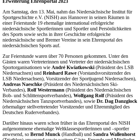
Erweiterung Ehrenportal 2023
Am Samstag, den 13. Mai, nahm das Niedersächsische Institut für
Sportgeschichte e.V. (NISH) aus Hannover in seinen Räumen in
einer Feierstunde 19 ehemalige international erfolgreiche
niedersächsische Sportlerinnen und Sportler und Persönlichkeiten
des Sports sowie sechs in ihrer Geschichte erfolgreiche
niedersächsische und Bremer Vereine in sein Ehrenportal des
niedersächsischen Sports auf.
Zur Feierstunde waren über 70 Personen gekommen. Unter den
Gästen waren Vertreterinnen und Vertreter der niedersächsischen
Sportorganisationen wie
André Kwiatkowski
(Präsident des LSB
Niedersachsen) und
Reinhard Rawe
(Vorstandsvorsitzender des
LSB Niedersachsen), Vorsitzender der Sportjugend Niedersachsen),
Andreas Naeschke
(Präsident des Niedersächsischen Ski-
Verbandes),
Rolf Westermann
(Präsident des Niedersächsischen
Bob- und Schlittensportverbandes),
Wolfgang Rolf
(Präsident des
Niedersächsischen Tanzsportverbandes), sowie
Dr. Dag Danzglock
(ehemaliger stellvertretender Vorsitzender und Ehrenmitglied des
Deutschen Ruderverbandes).
Darüber hinaus waren schon früher in das Ehrenportal des NISH
aufgenommene ehemalige Weltklassesportlerinnen und –sportler
anwesend, so
Bernd Munck
(Handball) und
Sandra Wallenhorst
(Triathlon) anwesend sowie weitere Gäste, Freunde und Mitglieder