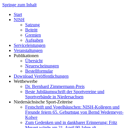
Springe zum Inhalt
Start
NISH
Satzung
Beitritt
Gremien
Aufgaben
Serviceleistungen
Veranstaltungen
Publikationen
Übersicht
Neuerscheinungen
Bestellformular
Download Veröffentlichungen
Wettbewerbe
Dr. Bernhard Zimmermann-Preis
Beste Jubiläumsschrift der Sportvereine und
Sportverbände in Niedersachsen
Niedersächsische Sport-Zeitreise
Festschrift und Vogelhäuschen: NISH-Kollegen und
Freunde feiern 65. Geburtstag von Bernd Wedemeyer-
Kolwe
Zum Gedenken und in dankbarer Erinnerung: Fritz
Mevert würde am 21. April 90 Jahre alt