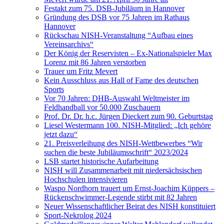
Festakt zum 75. DSB-Jubiläum in Hannover
Gründung des DSB vor 75 Jahren im Rathaus
Hannover
Rückschau NISH-Veranstaltung “Aufbau eines
Vereinsarchivs“
Der König der Reservisten – Ex-Nationalspieler Max
Lorenz mit 86 Jahren verstorben
Trauer um Fritz Mevert
Kein Ausschluss aus Hall of Fame des deutschen
Sports
Vor 70 Jahren: DHB-Auswahl Weltmeister im
Feldhandball vor 50.000 Zuschauern
Prof. Dr. Dr. h.c. Jürgen Dieckert zum 90. Geburtstag
Liesel Westermann 100. NISH-Mitglied: „Ich gehöre
jetzt dazu“
21. Preisverleihung des NISH-Wettbewerbes “Wir
suchen die beste Jubiläumsschrift“ 2023/2024
LSB startet historische Aufarbeitung
NISH will Zusammenarbeit mit niedersächsischen
Hochschulen intensivieren
Waspo Nordhorn trauert um Ernst-Joachim Küppers –
Rückenschwimmer-Legende stirbt mit 82 Jahren
Neuer Wissenschaftlicher Beirat des NISH konstituiert
Sport-Nekrolog 2024