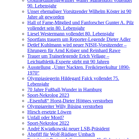
Goldmedaillengewinner Walter Mahlendorf vollendet
90. Lebensjahr
Unser ehemaliger Vorsitzender Wilhelm Köster ist 90
Jahre alt geworden
Hall of Fame-Mitglied und Fanforscher Gunter A. Pilz
vollendet sein 80. Lebensjahr
Liesel Westermann vollendet 80. Lebensjahr
Sportfans trauern um Reporter-Legende Dieter Adler
Detlef Kuhlmann wird neuer NISH-Vorsitzender –
Ehrungen für Arnd Krüger und Reinhard Rawe
Trauer um Trainerlegende Erich Vellage –
Leichtathletik-Experte stirbt mit 90 Jahren
Ausstellung „Unter Nackten. Freikörperkultur 1890-
1970“
Olympiasiegerin Hildegard Falck vollendet 75.
Lebensjahr
70 Jahre Fußball-Wunder in Hamburg
Sport-Nekrolog 2023
„Eisenfuß“ Horst-Dieter Höttges verstorben
Olympiareiter Willy Büsing verstorben
Hirsch ersetzte Löwen
Unfall oder Mord?
Sport-Nekrolog 2022
André Kwiatkowski neuer LSB-Präsident
Abpfiff für Wolf-Rüdiger Umbach