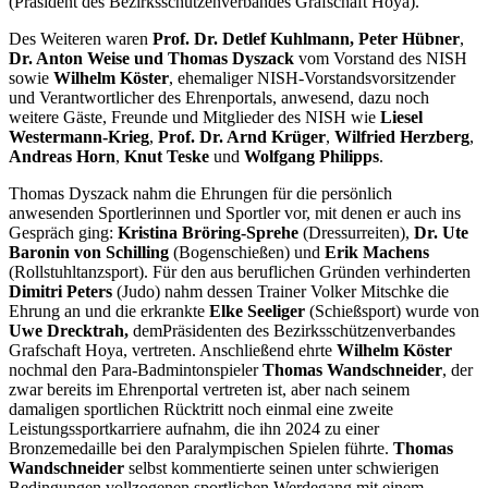
(Präsident des Bezirksschützenverbandes Grafschaft Hoya).
Des Weiteren waren
Prof. Dr. Detlef Kuhlmann, Peter Hübner
,
Dr. Anton Weise und Thomas Dyszack
vom Vorstand des NISH
sowie
Wilhelm Köster
, ehemaliger NISH-Vorstandsvorsitzender
und Verantwortlicher des Ehrenportals, anwesend, dazu noch
weitere Gäste, Freunde und Mitglieder des NISH wie
Liesel
Westermann-Krieg
,
Prof. Dr. Arnd Krüger
,
Wilfried Herzberg
,
Andreas Horn
,
Knut Teske
und
Wolfgang Philipps
.
Thomas Dyszack nahm die Ehrungen für die persönlich
anwesenden Sportlerinnen und Sportler vor, mit denen er auch ins
Gespräch ging:
Kristina Bröring-Sprehe
(Dressurreiten),
Dr. Ute
Baronin von Schilling
(Bogenschießen) und
Erik Machens
(Rollstuhltanzsport). Für den aus beruflichen Gründen verhinderten
Dimitri Peters
(Judo) nahm dessen Trainer Volker Mitschke die
Ehrung an und die erkrankte
Elke Seeliger
(Schießsport) wurde von
Uwe Drecktrah,
demPräsidenten des Bezirksschützenverbandes
Grafschaft Hoya, vertreten. Anschließend ehrte
Wilhelm Köster
nochmal den Para-Badmintonspieler
Thomas Wandschneider
, der
zwar bereits im Ehrenportal vertreten ist, aber nach seinem
damaligen sportlichen Rücktritt noch einmal eine zweite
Leistungssportkarriere aufnahm, die ihn 2024 zu einer
Bronzemedaille bei den Paralympischen Spielen führte.
Thomas
Wandschneider
selbst kommentierte seinen unter schwierigen
Bedingungen vollzogenen sportlichen Werdegang mit einem