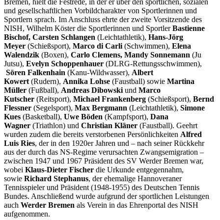
Bremen, hielt die Festrede, in der er über den sportlichen, sozialen
und gesellschaftlichen Vorbildcharakter von Sportlerinnen und
Sportlern sprach. Im Anschluss ehrte der zweite Vorsitzende des
NISH, Wilhelm Köster die Sportlerinnen und Sportler
Bastienne
Bischof, Carsten Schlangen
(Leichtathletik),
Hans-Jörg
Meyer
(Schießsport),
Marco di Carli
(Schwimmen),
Elena
Walendzik
(Boxen),
Carlo Clemens, Mandy Sonnemann
(Ju
Jutsu),
Evelyn Schoppenhauer
(DLRG-Rettungsschwimmen),
Sören Falkenhain
(Kanu-Wildwasser),
Albert
Kowert
(Rudern),
Annika Lohse
(Faustball) sowie
Martina
Müller
(Fußball),
Andreas Dibowski
und
Marco
Kutscher
(Reitsport),
Michael Frankenberg
(Schießsport),
Bernd
Flessner
(Segelsport),
Max Bergmann
(Leichtathletik),
Simone
Kues
(Basketball),
Uwe Böden
(Kampfsport),
Dana
Wagner
(Triathlon) und
Christian Kläner
(Faustball). Geehrt
wurden zudem die bereits verstorbenen Persönlichkeiten
Alfred
Luis Ries
, der in den 1920er Jahren und – nach seiner Rückkehr
aus der durch das NS-Regime verursachten Zwangsemigration –
zwischen 1947 und 1967 Präsident des SV Werder Bremen war,
wobei
Klaus-Dieter Fischer
die Urkunde entgegennahm,
sowie
Richard Stephanus
, der ehemalige Hannoveraner
Tennisspieler und Präsident (1948-1955) des Deutschen Tennis
Bundes. Anschließend wurde aufgrund der sportlichen Leistungen
auch
Werder Bremen
als Verein in das Ehrenportal des NISH
aufgenommen.