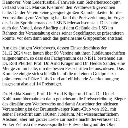
Hannover: Vom Lederfussball-Fahrwerk zum Sicherheitscockpit“,
verfasst von Dr. Markus Klemmer, den Wettbewerb gewonnen
hatte. Da der Verein keine geeignet großen Räumlichkeiten für die
Veranstaltung zur Verfügung hat, fand die Preisverleihung im Foyer
des Lotto Sportinternats des LSB Niedersachsen statt. Dies hatte
auch den Vorteil, dass Akaflieg auf dem Gelände des LSB im
Rahmen der Veranstaltung eines seiner Segelflugzeuge präsentieren
konnte, vor dem dann auch das gemeinsame Gruppenfoto entstand.
Am diesjährigen Wettbewerb, dessen Einsendeschluss der
31.12.2024 war, hatten über 90 Vereine mit ihren Jubiläumsschriften
teilgenommen, so dass das Fachgremium des NISH, bestehend aus
Dr. Rolf Pfeiffer, Prof. Dr. Arnd Krüger und Dr. Hedda Sander, eine
Menge zu tun hatte, um die besten Festschriften herauszulesen. Das
Komitee einigte sich schließlich auf die mit einem Geldpreis zu
prämierenden Plätze 1 bis 3 und auf elf lobende Anerkennungen;
insgesamt also auf 14 Preisträger.
Dr. Hedda Sander, Prof. Dr. Arnd Krüger und Prof. Dr. Detlef
Kuhlmann übernahmen dann gemeinsam die Preisverleihung. Sieger
des diesjährigen Wettbewerbs und damit Ausrichter der nächsten
Veranstaltung ist der Braunschweiger Kanu-Club von 1921 mit
seiner Festschrift zum 100sten Jubiläum. Mit wissenschaftlichem
Abstand, aber mit großer Liebe zur Sache macht derVerfasser Dr.
Volker Zelinski die wassersportliche Entwicklung auf der Oker