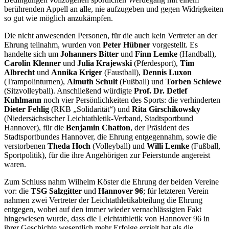
berührenden Appell an alle, nie aufzugeben und gegen Widrigkeiten
so gut wie möglich anzukämpfen.
Die nicht anwesenden Personen, für die auch kein Vertreter an der
Ehrung teilnahm, wurden von
Peter Hübner
vorgestellt. Es
handelte sich um
Johanners Bitter
und
Finn Lemke
(Handball),
Carolin Klenner
und
Julia Krajewski
(Pferdesport),
Tim
Albrecht
und
Annika Kriger
(Faustball),
Dennis Luxon
(Trampolinturnen),
Almuth Schult
(Fußball) und
Torben Schiewe
(Sitzvolleyball). Anschließend würdigte
Prof. Dr. Detlef
Kuhlmann
noch vier Persönlichkeiten des Sports: die verhinderten
Dieter Fehlig
(RKB „Solidarität“) und
Rita Girschikowsky
(Niedersächsischer Leichtathletik-Verband, Stadtsportbund
Hannover), für die
Benjamin Chatton
, der Präsident des
Stadtsportbundes Hannover, die Ehrung entgegennahm, sowie die
verstorbenen
Theda Hoch
(Volleyball) und
Willi Lemke
(Fußball,
Sportpolitik), für die ihre Angehörigen zur Feierstunde angereist
waren.
Zum Schluss nahm Wilhelm Köster die Ehrung der beiden Vereine
vor: die
TSG Salzgitter
und
Hannover 96
; für letzteren Verein
nahmen zwei Vertreter der Leichtathletikabteilung die Ehrung
entgegen, wobei auf den immer wieder vernachlässigten Fakt
hingewiesen wurde, dass die Leichtathletik von Hannover 96 in
ihrer Geschichte wesentlich mehr Erfolge erzielt hat als die