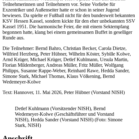
Teilnehmerinnen und Teilnehmern vor. Seine Vorliebe für
Exzentriker und Außenseiter hatte er schon in seiner Jugend
bewiesen. Da spielte er Fußball nicht für den bundesweit bekannten
KSV Hessen Kassel, sondern kickte für den eher unbekannten SSV
Kassel 1951. Die harmonische Feier, die mit einem Sektempfang
begonnen hatte, klang bei einem gemeinsamen Buffet in geselliger
Runde aus.
Die Teilnehmer: Bernd Bahro, Christian Becker, Carola Dietze,
Wilfried Herzberg, Peter Hübner, Wilhelm Köster, Sybille Kolwe,
Arnd Krüger, Michael Krüger, Detlef Kuhlmann, Ursula Martin,
Florian Mildenberger, Andreas Müller, Fritz Müller, Wolfgang
Philipps, Susanne Rappe-Weber, Reinhard Rawe, Hedda Sander,
Simone Stark, Michael Thomas, Klaus Völkening, Bernd
Wedemeyer-Kolwe
Text: Hannover, 11. Mai 2026, Peter Hübner (Vorstand NISH)
Detlef Kuhlmann (Vorsitzender NISH), Bernd
Wedemeyer-Kolwe (Geschäftsführer und Vorstand
NISH), Hedda Sander (Vorstand NISH) (Foto: Simone
Stark, NISH)
Anschrift