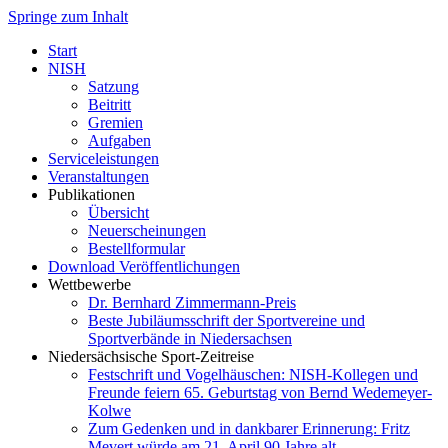
Springe zum Inhalt
Start
NISH
Satzung
Beitritt
Gremien
Aufgaben
Serviceleistungen
Veranstaltungen
Publikationen
Übersicht
Neuerscheinungen
Bestellformular
Download Veröffentlichungen
Wettbewerbe
Dr. Bernhard Zimmermann-Preis
Beste Jubiläumsschrift der Sportvereine und
Sportverbände in Niedersachsen
Niedersächsische Sport-Zeitreise
Festschrift und Vogelhäuschen: NISH-Kollegen und
Freunde feiern 65. Geburtstag von Bernd Wedemeyer-
Kolwe
Zum Gedenken und in dankbarer Erinnerung: Fritz
Mevert würde am 21. April 90 Jahre alt