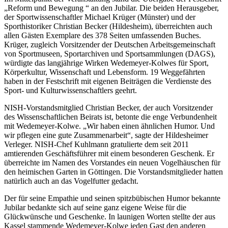
„Reform und Bewegung “ an den Jubilar. Die beiden Herausgeber,
der Sportwissenschaftler Michael Krüger (Münster) und der
Sporthistoriker Christian Becker (Hildesheim), überreichten auch
allen Gästen Exemplare des 378 Seiten umfassenden Buches.
Krüger, zugleich Vorsitzender der Deutschen Arbeitsgemeinschaft
von Sportmuseen, Sportarchiven und Sportsammlungen (DAGS),
würdigte das langjährige Wirken Wedemeyer-Kolwes für Sport,
Körperkultur, Wissenschaft und Lebensform. 19 Weggefährten
haben in der Festschrift mit eigenen Beiträgen die Verdienste des
Sport- und Kulturwissenschaftlers geehrt.
NISH-Vorstandsmitglied Christian Becker, der auch Vorsitzender
des Wissenschaftlichen Beirats ist, betonte die enge Verbundenheit
mit Wedemeyer-Kolwe. „Wir haben einen ähnlichen Humor. Und
wir pflegen eine gute Zusammenarbeit“, sagte der Hildesheimer
Verleger. NISH-Chef Kuhlmann gratulierte dem seit 2011
amtierenden Geschäftsführer mit einem besonderen Geschenk. Er
überreichte im Namen des Vorstandes ein neuen Vogelhäuschen für
den heimischen Garten in Göttingen. Die Vorstandsmitglieder hatten
natürlich auch an das Vogelfutter gedacht.
Der für seine Empathie und seinen spitzbübischen Humor bekannte
Jubilar bedankte sich auf seine ganz eigene Weise für die
Glückwünsche und Geschenke. In launigen Worten stellte der aus
Kassel stammende Wedemeyer-Kolwe jeden Gast den anderen