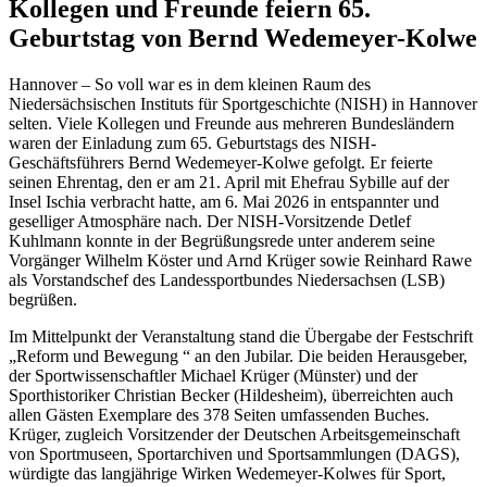
Kollegen und Freunde feiern 65.
Geburtstag von Bernd Wedemeyer-Kolwe
Hannover – So voll war es in dem kleinen Raum des
Niedersächsischen Instituts für Sportgeschichte (NISH) in Hannover
selten. Viele Kollegen und Freunde aus mehreren Bundesländern
waren der Einladung zum 65. Geburtstags des NISH-
Geschäftsführers Bernd Wedemeyer-Kolwe gefolgt. Er feierte
seinen Ehrentag, den er am 21. April mit Ehefrau Sybille auf der
Insel Ischia verbracht hatte, am 6. Mai 2026 in entspannter und
geselliger Atmosphäre nach. Der NISH-Vorsitzende Detlef
Kuhlmann konnte in der Begrüßungsrede unter anderem seine
Vorgänger Wilhelm Köster und Arnd Krüger sowie Reinhard Rawe
als Vorstandschef des Landessportbundes Niedersachsen (LSB)
begrüßen.
Im Mittelpunkt der Veranstaltung stand die Übergabe der Festschrift
„Reform und Bewegung “ an den Jubilar. Die beiden Herausgeber,
der Sportwissenschaftler Michael Krüger (Münster) und der
Sporthistoriker Christian Becker (Hildesheim), überreichten auch
allen Gästen Exemplare des 378 Seiten umfassenden Buches.
Krüger, zugleich Vorsitzender der Deutschen Arbeitsgemeinschaft
von Sportmuseen, Sportarchiven und Sportsammlungen (DAGS),
würdigte das langjährige Wirken Wedemeyer-Kolwes für Sport,