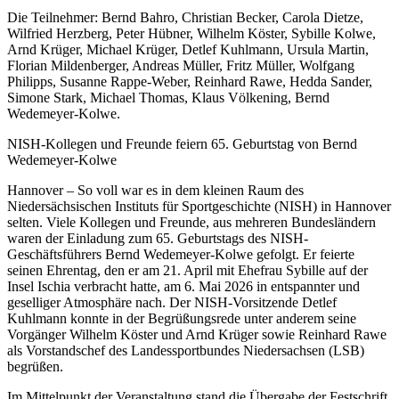
Die Teilnehmer: Bernd Bahro, Christian Becker, Carola Dietze,
Wilfried Herzberg, Peter Hübner, Wilhelm Köster, Sybille Kolwe,
Arnd Krüger, Michael Krüger, Detlef Kuhlmann, Ursula Martin,
Florian Mildenberger, Andreas Müller, Fritz Müller, Wolfgang
Philipps, Susanne Rappe-Weber, Reinhard Rawe, Hedda Sander,
Simone Stark, Michael Thomas, Klaus Völkening, Bernd
Wedemeyer-Kolwe.
NISH-Kollegen und Freunde feiern 65. Geburtstag von Bernd
Wedemeyer-Kolwe
Hannover – So voll war es in dem kleinen Raum des
Niedersächsischen Instituts für Sportgeschichte (NISH) in Hannover
selten. Viele Kollegen und Freunde, aus mehreren Bundesländern
waren der Einladung zum 65. Geburtstags des NISH-
Geschäftsführers Bernd Wedemeyer-Kolwe gefolgt. Er feierte
seinen Ehrentag, den er am 21. April mit Ehefrau Sybille auf der
Insel Ischia verbracht hatte, am 6. Mai 2026 in entspannter und
geselliger Atmosphäre nach. Der NISH-Vorsitzende Detlef
Kuhlmann konnte in der Begrüßungsrede unter anderem seine
Vorgänger Wilhelm Köster und Arnd Krüger sowie Reinhard Rawe
als Vorstandschef des Landessportbundes Niedersachsen (LSB)
begrüßen.
Im Mittelpunkt der Veranstaltung stand die Übergabe der Festschrift