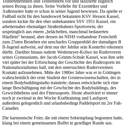
Teilnehmerinnen und Teilnehmern vor und skizzierte zugleich
seinen Bezug zu ihnen. Seine Vorliebe für Exzentriker und
Außenseiter hatte er schon in seiner Jugend bewiesen. Da spielte er
Fußball nicht für den bundesweit bekannten KSV Hessen Kassel,
sondern kickte für den eher unbekannten SSV 1951 Kassel, ein
arbeiternaher ehemaliger Straßenbahner-Sportverein, der
ursprünglich aus einem „belächelten, manchmal bedauerten
Häuflein“ bestand, aber dessen im NISH vorhandene Festschrift
zum 25sten Bestehen ein unscharfes Gruppenbild der damaligen B
II-Jugend aufweist, auf dem nur der Jubilar sein Konterfei erkennen
dürfte. Darüber hinaus ruderte Wedemeyer-Kolwe im Ruderverein
seines Gymnasiums, der Jacob-Grimm-Schule Kassel, was ihm sehr
viel später bei der Erforschung der Geschichte des Rudersports im
Nationalsozialismus half, mit den untersuchten Rudervereinen
Kontakt aufzunehmen. Mitte der 1980er Jahre war er in Göttingen
wahrscheinlich der erste Student der Geisteswissenschaften, der in
einem Bodybuildingstudio trainierte; daraus entwickelte sich eine
lange Beschäftigung mit der Geschichte des Bodybuildings, des
Gewichthebens und des Fitnesssports. Heute absolviert er immer
noch je zweimal in der Woche Krafttraining und Laufsport;
außerdem gelegentlich und urlaubsbedingt Paddelsport im 2er Falt-
Canadier.
Die harmonische Feier, die mit einem Sektempfang begonnen hatte,
klang bei einem gemeinsamen Buffet in geselliger Runde aus.