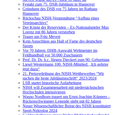
Festakt zum 75. DSB-Jubiläum in Hannover
Gründung des DSB vor 75 Jahren im Rathaus
Hannover
Rückschau NISH-Veranstaltung “Aufbau eines
Vereinsarchivs“
Der König der Reservisten – Ex-Nationalspieler Max
Lorenz mit 86 Jahren verstorben
Trauer um Fritz Mevert
Kein Ausschluss aus Hall of Fame des deutschen
Sports
Vor 70 Jahren: DHB-Auswahl Weltmeister im
Feldhandball vor 50.000 Zuschauern
Prof. Dr. Dr. h.c. Jürgen Dieckert zum 90. Geburtstag
Liesel Westermann 100. NISH-Mitglied: „Ich gehöre
jetzt dazu“
21. Preisverleihung des NISH-Wettbewerbes “Wir
suchen die beste Jubiläumsschrift“ 2023/2024
LSB startet historische Aufarbeitung
NISH will Zusammenarbeit mit niedersächsischen
Hochschulen intensivieren
Waspo Nordhorn trauert um Ernst-Joachim Küppers –
Rückenschwimmer-Legende stirbt mit 82 Jahren
Neuer Wissenschaftlicher Beirat des NISH konstituiert
Sport-Nekrolog 2024