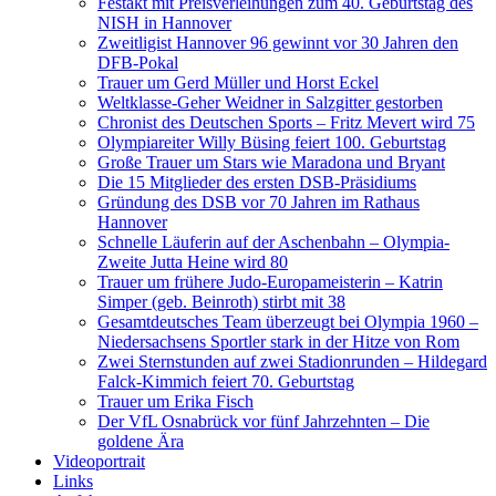
Festakt mit Preisverleihungen zum 40. Geburtstag des
NISH in Hannover
Zweitligist Hannover 96 gewinnt vor 30 Jahren den
DFB-Pokal
Trauer um Gerd Müller und Horst Eckel
Weltklasse-Geher Weidner in Salzgitter gestorben
Chronist des Deutschen Sports – Fritz Mevert wird 75
Olympiareiter Willy Büsing feiert 100. Geburtstag
Große Trauer um Stars wie Maradona und Bryant
Die 15 Mitglieder des ersten DSB-Präsidiums
Gründung des DSB vor 70 Jahren im Rathaus
Hannover
Schnelle Läuferin auf der Aschenbahn – Olympia-
Zweite Jutta Heine wird 80
Trauer um frühere Judo-Europameisterin – Katrin
Simper (geb. Beinroth) stirbt mit 38
Gesamtdeutsches Team überzeugt bei Olympia 1960 –
Niedersachsens Sportler stark in der Hitze von Rom
Zwei Sternstunden auf zwei Stadionrunden – Hildegard
Falck-Kimmich feiert 70. Geburtstag
Trauer um Erika Fisch
Der VfL Osnabrück vor fünf Jahrzehnten – Die
goldene Ära
Videoportrait
Links