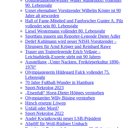
Goldmedaillengewinner Walter Mahlendorf vollendet
90. Lebensjahr
Unser ehemaliger Vorsitzender Wilhelm Köster ist 90
Jahre alt geworden
Hall of Fame-Mitglied und Fanforscher Gunter A. Pilz
vollendet sein 80. Lebensjahr
Liesel Westermann vollendet 80. Lebensjahr
Sportfans trauern um Reporter-Legende Dieter Adler
Detlef Kuhlmann wird neuer NISH-Vorsitzender –
Ehrungen für Arnd Krüger und Reinhard Rawe
Trauer um Trainerlegende Erich Vellage –
Leichtathletik-Experte stirbt mit 90 Jahren
Ausstellung „Unter Nackten. Freikörperkultur 1890-
1970“
Olympiasiegerin Hildegard Falck vollendet 75.
Lebensjahr
70 Jahre Fußball-Wunder in Hamburg
Sport-Nekrolog 2023
„Eisenfuß“ Horst-Dieter Höttges verstorben
Olympiareiter Willy Büsing verstorben
Hirsch ersetzte Löwen
Unfall oder Mord?
Sport-Nekrolog 2022
André Kwiatkowski neuer LSB-Präsident
Abpfiff für Wolf-Rüdiger Umbach