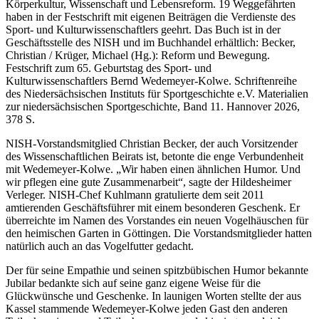
Körperkultur, Wissenschaft und Lebensreform. 19 Weggefährten
haben in der Festschrift mit eigenen Beiträgen die Verdienste des
Sport- und Kulturwissenschaftlers geehrt. Das Buch ist in der
Geschäftsstelle des NISH und im Buchhandel erhältlich: Becker,
Christian / Krüger, Michael (Hg.): Reform und Bewegung.
Festschrift zum 65. Geburtstag des Sport- und
Kulturwissenschaftlers Bernd Wedemeyer-Kolwe. Schriftenreihe
des Niedersächsischen Instituts für Sportgeschichte e.V. Materialien
zur niedersächsischen Sportgeschichte, Band 11. Hannover 2026,
378 S.
NISH-Vorstandsmitglied Christian Becker, der auch Vorsitzender
des Wissenschaftlichen Beirats ist, betonte die enge Verbundenheit
mit Wedemeyer-Kolwe. „Wir haben einen ähnlichen Humor. Und
wir pflegen eine gute Zusammenarbeit“, sagte der Hildesheimer
Verleger. NISH-Chef Kuhlmann gratulierte dem seit 2011
amtierenden Geschäftsführer mit einem besonderen Geschenk. Er
überreichte im Namen des Vorstandes ein neuen Vogelhäuschen für
den heimischen Garten in Göttingen. Die Vorstandsmitglieder hatten
natürlich auch an das Vogelfutter gedacht.
Der für seine Empathie und seinen spitzbübischen Humor bekannte
Jubilar bedankte sich auf seine ganz eigene Weise für die
Glückwünsche und Geschenke. In launigen Worten stellte der aus
Kassel stammende Wedemeyer-Kolwe jeden Gast den anderen