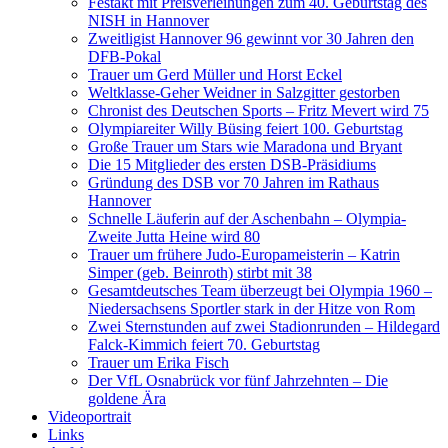
Festakt mit Preisverleihungen zum 40. Geburtstag des
NISH in Hannover
Zweitligist Hannover 96 gewinnt vor 30 Jahren den
DFB-Pokal
Trauer um Gerd Müller und Horst Eckel
Weltklasse-Geher Weidner in Salzgitter gestorben
Chronist des Deutschen Sports – Fritz Mevert wird 75
Olympiareiter Willy Büsing feiert 100. Geburtstag
Große Trauer um Stars wie Maradona und Bryant
Die 15 Mitglieder des ersten DSB-Präsidiums
Gründung des DSB vor 70 Jahren im Rathaus
Hannover
Schnelle Läuferin auf der Aschenbahn – Olympia-
Zweite Jutta Heine wird 80
Trauer um frühere Judo-Europameisterin – Katrin
Simper (geb. Beinroth) stirbt mit 38
Gesamtdeutsches Team überzeugt bei Olympia 1960 –
Niedersachsens Sportler stark in der Hitze von Rom
Zwei Sternstunden auf zwei Stadionrunden – Hildegard
Falck-Kimmich feiert 70. Geburtstag
Trauer um Erika Fisch
Der VfL Osnabrück vor fünf Jahrzehnten – Die
goldene Ära
Videoportrait
Links