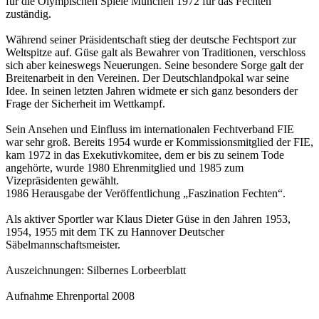
für die Olympischen Spiele München 1972 für das Fechten
zuständig.
Während seiner Präsidentschaft stieg der deutsche Fechtsport zur
Weltspitze auf. Güse galt als Bewahrer von Traditionen, verschloss
sich aber keineswegs Neuerungen. Seine besondere Sorge galt der
Breitenarbeit in den Vereinen. Der Deutschlandpokal war seine
Idee. In seinen letzten Jahren widmete er sich ganz besonders der
Frage der Sicherheit im Wettkampf.
Sein Ansehen und Einfluss im internationalen Fechtverband FIE
war sehr groß. Bereits 1954 wurde er Kommissionsmitglied der FIE,
kam 1972 in das Exekutivkomitee, dem er bis zu seinem Tode
angehörte, wurde 1980 Ehrenmitglied und 1985 zum
Vizepräsidenten gewählt.
1986 Herausgabe der Veröffentlichung „Faszination Fechten“.
Als aktiver Sportler war Klaus Dieter Güse in den Jahren 1953,
1954, 1955 mit dem TK zu Hannover Deutscher
Säbelmannschaftsmeister.
Auszeichnungen: Silbernes Lorbeerblatt
Aufnahme Ehrenportal 2008