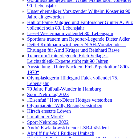
Goldmedaillengewinner Walter Mahlendorf vollendet
90. Lebensjahr
Unser ehemaliger Vorsitzender Wilhelm Köster ist 90
Jahre alt geworden
Hall of Fame-Mitglied und Fanforscher Gunter A. Pilz
vollendet sein 80. Lebensjahr
Liesel Westermann vollendet 80. Lebensjahr
Sportfans trauern um Reporter-Legende Dieter Adler
Detlef Kuhlmann wird neuer NISH-Vorsitzender –
Ehrungen für Arnd Krüger und Reinhard Rawe
Trauer um Trainerlegende Erich Vellage –
Leichtathletik-Experte stirbt mit 90 Jahren
Ausstellung „Unter Nackten. Freikörperkultur 1890-
1970“
Olympiasiegerin Hildegard Falck vollendet 75.
Lebensjahr
70 Jahre Fußball-Wunder in Hamburg
Sport-Nekrolog 2023
„Eisenfuß“ Horst-Dieter Höttges verstorben
Olympiareiter Willy Büsing verstorben
Hirsch ersetzte Löwen
Unfall oder Mord?
Sport-Nekrolog 2022
André Kwiatkowski neuer LSB-Präsident
Abpfiff für Wolf-Rüdiger Umbach