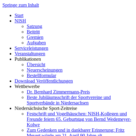
Springe zum Inhalt
Start
NISH
Satzung
Beitritt
Gremien
Aufgaben
Serviceleistungen
Veranstaltungen
Publikationen
Übersicht
Neuerscheinungen
Bestellformular
Download Veröffentlichungen
Wettbewerbe
Dr. Bernhard Zimmermann-Preis
Beste Jubiläumsschrift der Sportvereine und
Sportverbände in Niedersachsen
Niedersächsische Sport-Zeitreise
Festschrift und Vogelhäuschen: NISH-Kollegen und
Freunde feiern 65. Geburtstag von Bernd Wedemeyer-
Kolwe
Zum Gedenken und in dankbarer Erinnerung: Fritz
Mevert würde am 21. April 90 Jahre alt