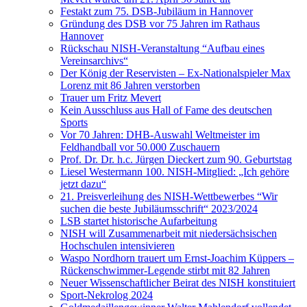
Festakt zum 75. DSB-Jubiläum in Hannover
Gründung des DSB vor 75 Jahren im Rathaus
Hannover
Rückschau NISH-Veranstaltung “Aufbau eines
Vereinsarchivs“
Der König der Reservisten – Ex-Nationalspieler Max
Lorenz mit 86 Jahren verstorben
Trauer um Fritz Mevert
Kein Ausschluss aus Hall of Fame des deutschen
Sports
Vor 70 Jahren: DHB-Auswahl Weltmeister im
Feldhandball vor 50.000 Zuschauern
Prof. Dr. Dr. h.c. Jürgen Dieckert zum 90. Geburtstag
Liesel Westermann 100. NISH-Mitglied: „Ich gehöre
jetzt dazu“
21. Preisverleihung des NISH-Wettbewerbes “Wir
suchen die beste Jubiläumsschrift“ 2023/2024
LSB startet historische Aufarbeitung
NISH will Zusammenarbeit mit niedersächsischen
Hochschulen intensivieren
Waspo Nordhorn trauert um Ernst-Joachim Küppers –
Rückenschwimmer-Legende stirbt mit 82 Jahren
Neuer Wissenschaftlicher Beirat des NISH konstituiert
Sport-Nekrolog 2024