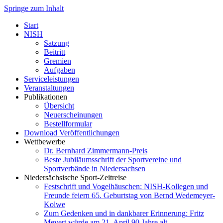
Springe zum Inhalt
Start
NISH
Satzung
Beitritt
Gremien
Aufgaben
Serviceleistungen
Veranstaltungen
Publikationen
Übersicht
Neuerscheinungen
Bestellformular
Download Veröffentlichungen
Wettbewerbe
Dr. Bernhard Zimmermann-Preis
Beste Jubiläumsschrift der Sportvereine und
Sportverbände in Niedersachsen
Niedersächsische Sport-Zeitreise
Festschrift und Vogelhäuschen: NISH-Kollegen und
Freunde feiern 65. Geburtstag von Bernd Wedemeyer-
Kolwe
Zum Gedenken und in dankbarer Erinnerung: Fritz
Mevert würde am 21. April 90 Jahre alt