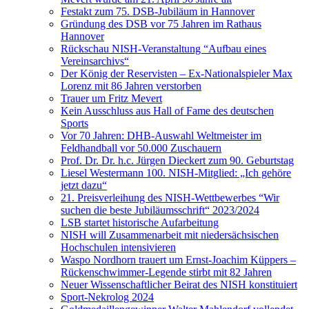
Festakt zum 75. DSB-Jubiläum in Hannover
Gründung des DSB vor 75 Jahren im Rathaus
Hannover
Rückschau NISH-Veranstaltung “Aufbau eines
Vereinsarchivs“
Der König der Reservisten – Ex-Nationalspieler Max
Lorenz mit 86 Jahren verstorben
Trauer um Fritz Mevert
Kein Ausschluss aus Hall of Fame des deutschen
Sports
Vor 70 Jahren: DHB-Auswahl Weltmeister im
Feldhandball vor 50.000 Zuschauern
Prof. Dr. Dr. h.c. Jürgen Dieckert zum 90. Geburtstag
Liesel Westermann 100. NISH-Mitglied: „Ich gehöre
jetzt dazu“
21. Preisverleihung des NISH-Wettbewerbes “Wir
suchen die beste Jubiläumsschrift“ 2023/2024
LSB startet historische Aufarbeitung
NISH will Zusammenarbeit mit niedersächsischen
Hochschulen intensivieren
Waspo Nordhorn trauert um Ernst-Joachim Küppers –
Rückenschwimmer-Legende stirbt mit 82 Jahren
Neuer Wissenschaftlicher Beirat des NISH konstituiert
Sport-Nekrolog 2024