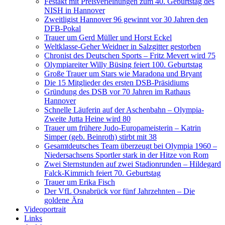
Festakt mit Preisverleihungen zum 40. Geburtstag des
NISH in Hannover
Zweitligist Hannover 96 gewinnt vor 30 Jahren den
DFB-Pokal
Trauer um Gerd Müller und Horst Eckel
Weltklasse-Geher Weidner in Salzgitter gestorben
Chronist des Deutschen Sports – Fritz Mevert wird 75
Olympiareiter Willy Büsing feiert 100. Geburtstag
Große Trauer um Stars wie Maradona und Bryant
Die 15 Mitglieder des ersten DSB-Präsidiums
Gründung des DSB vor 70 Jahren im Rathaus
Hannover
Schnelle Läuferin auf der Aschenbahn – Olympia-
Zweite Jutta Heine wird 80
Trauer um frühere Judo-Europameisterin – Katrin
Simper (geb. Beinroth) stirbt mit 38
Gesamtdeutsches Team überzeugt bei Olympia 1960 –
Niedersachsens Sportler stark in der Hitze von Rom
Zwei Sternstunden auf zwei Stadionrunden – Hildegard
Falck-Kimmich feiert 70. Geburtstag
Trauer um Erika Fisch
Der VfL Osnabrück vor fünf Jahrzehnten – Die
goldene Ära
Videoportrait
Links