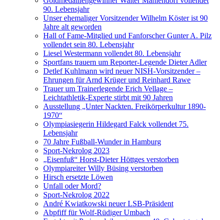
Goldmedaillengewinner Walter Mahlendorf vollendet
90. Lebensjahr
Unser ehemaliger Vorsitzender Wilhelm Köster ist 90
Jahre alt geworden
Hall of Fame-Mitglied und Fanforscher Gunter A. Pilz
vollendet sein 80. Lebensjahr
Liesel Westermann vollendet 80. Lebensjahr
Sportfans trauern um Reporter-Legende Dieter Adler
Detlef Kuhlmann wird neuer NISH-Vorsitzender –
Ehrungen für Arnd Krüger und Reinhard Rawe
Trauer um Trainerlegende Erich Vellage –
Leichtathletik-Experte stirbt mit 90 Jahren
Ausstellung „Unter Nackten. Freikörperkultur 1890-
1970“
Olympiasiegerin Hildegard Falck vollendet 75.
Lebensjahr
70 Jahre Fußball-Wunder in Hamburg
Sport-Nekrolog 2023
„Eisenfuß“ Horst-Dieter Höttges verstorben
Olympiareiter Willy Büsing verstorben
Hirsch ersetzte Löwen
Unfall oder Mord?
Sport-Nekrolog 2022
André Kwiatkowski neuer LSB-Präsident
Abpfiff für Wolf-Rüdiger Umbach