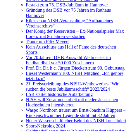
Festakt zum 75. DSB-Jubiläum in Hannover
Gründung des DSB vor 75 Jahren im Rathaus
Hannover
Rückschau NISH-Veranstaltung “Aufbau eines
Vereinsarchivs“
Der König der Reservisten – Ex-Nationalspieler Max
Lorenz mit 86 Jahren verstorben
Trauer um Fritz Mevert
Kein Ausschluss aus Hall of Fame des deutschen
Sports
Vor 70 Jahren: DHB-Auswahl Weltmeister im
Feldhandball vor 50.000 Zuschauern
Prof. Dr. Dr. h.c. Jürgen Dieckert zum 90. Geburtstag
Liesel Westermann 100. NISH-Mitglied: „Ich gehöre
jetzt dazu“
21. Preisverleihung des NISH-Wettbewerbes “Wir
suchen die beste Jubiläumsschrift“ 2023/2024
LSB startet historische Aufarbeitung
NISH will Zusammenarbeit mit niedersächsischen
Hochschulen intensivieren
Waspo Nordhorn trauert um Ernst-Joachim Küppers –
Rückenschwimmer-Legende stirbt mit 82 Jahren
Neuer Wissenschaftlicher Beirat des NISH konstituiert
Sport-Nekrolog 2024