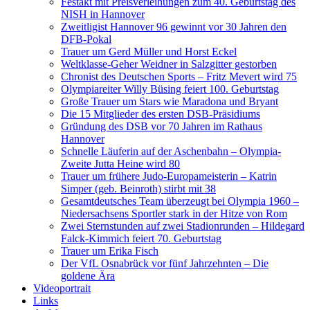
Festakt mit Preisverleihungen zum 40. Geburtstag des
NISH in Hannover
Zweitligist Hannover 96 gewinnt vor 30 Jahren den
DFB-Pokal
Trauer um Gerd Müller und Horst Eckel
Weltklasse-Geher Weidner in Salzgitter gestorben
Chronist des Deutschen Sports – Fritz Mevert wird 75
Olympiareiter Willy Büsing feiert 100. Geburtstag
Große Trauer um Stars wie Maradona und Bryant
Die 15 Mitglieder des ersten DSB-Präsidiums
Gründung des DSB vor 70 Jahren im Rathaus
Hannover
Schnelle Läuferin auf der Aschenbahn – Olympia-
Zweite Jutta Heine wird 80
Trauer um frühere Judo-Europameisterin – Katrin
Simper (geb. Beinroth) stirbt mit 38
Gesamtdeutsches Team überzeugt bei Olympia 1960 –
Niedersachsens Sportler stark in der Hitze von Rom
Zwei Sternstunden auf zwei Stadionrunden – Hildegard
Falck-Kimmich feiert 70. Geburtstag
Trauer um Erika Fisch
Der VfL Osnabrück vor fünf Jahrzehnten – Die
goldene Ära
Videoportrait
Links