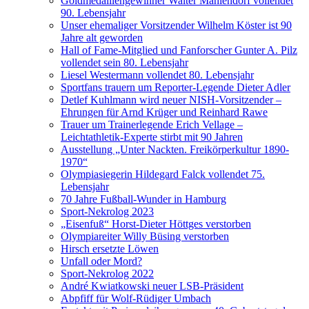
Goldmedaillengewinner Walter Mahlendorf vollendet
90. Lebensjahr
Unser ehemaliger Vorsitzender Wilhelm Köster ist 90
Jahre alt geworden
Hall of Fame-Mitglied und Fanforscher Gunter A. Pilz
vollendet sein 80. Lebensjahr
Liesel Westermann vollendet 80. Lebensjahr
Sportfans trauern um Reporter-Legende Dieter Adler
Detlef Kuhlmann wird neuer NISH-Vorsitzender –
Ehrungen für Arnd Krüger und Reinhard Rawe
Trauer um Trainerlegende Erich Vellage –
Leichtathletik-Experte stirbt mit 90 Jahren
Ausstellung „Unter Nackten. Freikörperkultur 1890-
1970“
Olympiasiegerin Hildegard Falck vollendet 75.
Lebensjahr
70 Jahre Fußball-Wunder in Hamburg
Sport-Nekrolog 2023
„Eisenfuß“ Horst-Dieter Höttges verstorben
Olympiareiter Willy Büsing verstorben
Hirsch ersetzte Löwen
Unfall oder Mord?
Sport-Nekrolog 2022
André Kwiatkowski neuer LSB-Präsident
Abpfiff für Wolf-Rüdiger Umbach