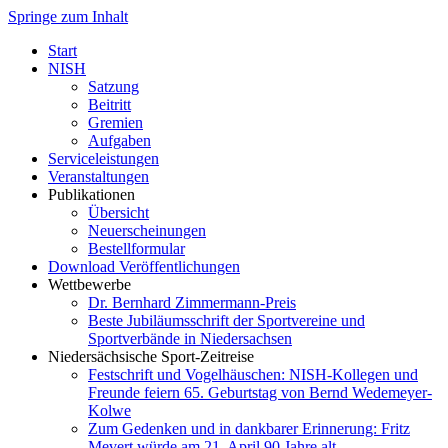
Springe zum Inhalt
Start
NISH
Satzung
Beitritt
Gremien
Aufgaben
Serviceleistungen
Veranstaltungen
Publikationen
Übersicht
Neuerscheinungen
Bestellformular
Download Veröffentlichungen
Wettbewerbe
Dr. Bernhard Zimmermann-Preis
Beste Jubiläumsschrift der Sportvereine und
Sportverbände in Niedersachsen
Niedersächsische Sport-Zeitreise
Festschrift und Vogelhäuschen: NISH-Kollegen und
Freunde feiern 65. Geburtstag von Bernd Wedemeyer-
Kolwe
Zum Gedenken und in dankbarer Erinnerung: Fritz
Mevert würde am 21. April 90 Jahre alt