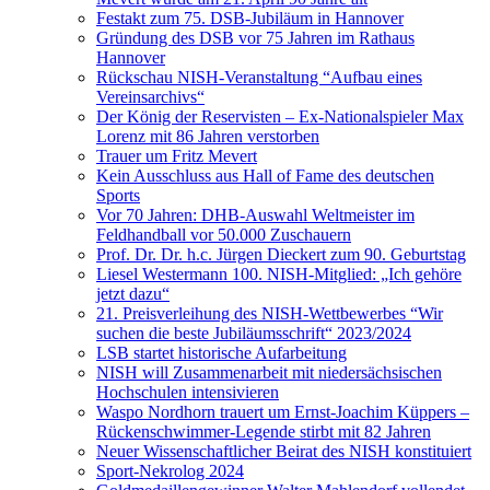
Festakt zum 75. DSB-Jubiläum in Hannover
Gründung des DSB vor 75 Jahren im Rathaus
Hannover
Rückschau NISH-Veranstaltung “Aufbau eines
Vereinsarchivs“
Der König der Reservisten – Ex-Nationalspieler Max
Lorenz mit 86 Jahren verstorben
Trauer um Fritz Mevert
Kein Ausschluss aus Hall of Fame des deutschen
Sports
Vor 70 Jahren: DHB-Auswahl Weltmeister im
Feldhandball vor 50.000 Zuschauern
Prof. Dr. Dr. h.c. Jürgen Dieckert zum 90. Geburtstag
Liesel Westermann 100. NISH-Mitglied: „Ich gehöre
jetzt dazu“
21. Preisverleihung des NISH-Wettbewerbes “Wir
suchen die beste Jubiläumsschrift“ 2023/2024
LSB startet historische Aufarbeitung
NISH will Zusammenarbeit mit niedersächsischen
Hochschulen intensivieren
Waspo Nordhorn trauert um Ernst-Joachim Küppers –
Rückenschwimmer-Legende stirbt mit 82 Jahren
Neuer Wissenschaftlicher Beirat des NISH konstituiert
Sport-Nekrolog 2024