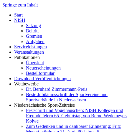
Springe zum Inhalt
Start
NISH
Satzung
Beitritt
Gremien
Aufgaben
Serviceleistungen
Veranstaltungen
Publikationen
Übersicht
Neuerscheinungen
Bestellformular
Download Veröffentlichungen
Wettbewerbe
Dr. Bernhard Zimmermann-Preis
Beste Jubiläumsschrift der Sportvereine und
Sportverbände in Niedersachsen
Niedersächsische Sport-Zeitreise
Festschrift und Vogelhäuschen: NISH-Kollegen und
Freunde feiern 65. Geburtstag von Bernd Wedemeyer-
Kolwe
Zum Gedenken und in dankbarer Erinnerung: Fritz
Mevert würde am 21. April 90 Jahre alt