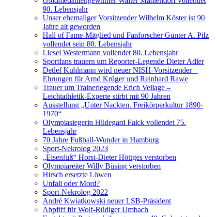
Goldmedaillengewinner Walter Mahlendorf vollendet
90. Lebensjahr
Unser ehemaliger Vorsitzender Wilhelm Köster ist 90
Jahre alt geworden
Hall of Fame-Mitglied und Fanforscher Gunter A. Pilz
vollendet sein 80. Lebensjahr
Liesel Westermann vollendet 80. Lebensjahr
Sportfans trauern um Reporter-Legende Dieter Adler
Detlef Kuhlmann wird neuer NISH-Vorsitzender –
Ehrungen für Arnd Krüger und Reinhard Rawe
Trauer um Trainerlegende Erich Vellage –
Leichtathletik-Experte stirbt mit 90 Jahren
Ausstellung „Unter Nackten. Freikörperkultur 1890-
1970“
Olympiasiegerin Hildegard Falck vollendet 75.
Lebensjahr
70 Jahre Fußball-Wunder in Hamburg
Sport-Nekrolog 2023
„Eisenfuß“ Horst-Dieter Höttges verstorben
Olympiareiter Willy Büsing verstorben
Hirsch ersetzte Löwen
Unfall oder Mord?
Sport-Nekrolog 2022
André Kwiatkowski neuer LSB-Präsident
Abpfiff für Wolf-Rüdiger Umbach