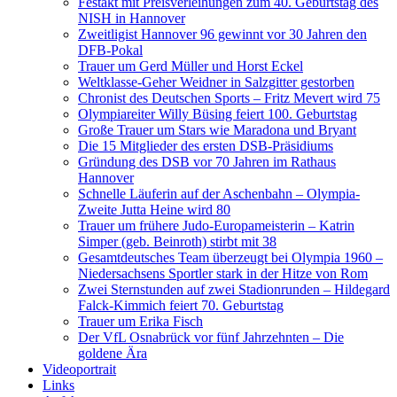
Festakt mit Preisverleihungen zum 40. Geburtstag des
NISH in Hannover
Zweitligist Hannover 96 gewinnt vor 30 Jahren den
DFB-Pokal
Trauer um Gerd Müller und Horst Eckel
Weltklasse-Geher Weidner in Salzgitter gestorben
Chronist des Deutschen Sports – Fritz Mevert wird 75
Olympiareiter Willy Büsing feiert 100. Geburtstag
Große Trauer um Stars wie Maradona und Bryant
Die 15 Mitglieder des ersten DSB-Präsidiums
Gründung des DSB vor 70 Jahren im Rathaus
Hannover
Schnelle Läuferin auf der Aschenbahn – Olympia-
Zweite Jutta Heine wird 80
Trauer um frühere Judo-Europameisterin – Katrin
Simper (geb. Beinroth) stirbt mit 38
Gesamtdeutsches Team überzeugt bei Olympia 1960 –
Niedersachsens Sportler stark in der Hitze von Rom
Zwei Sternstunden auf zwei Stadionrunden – Hildegard
Falck-Kimmich feiert 70. Geburtstag
Trauer um Erika Fisch
Der VfL Osnabrück vor fünf Jahrzehnten – Die
goldene Ära
Videoportrait
Links