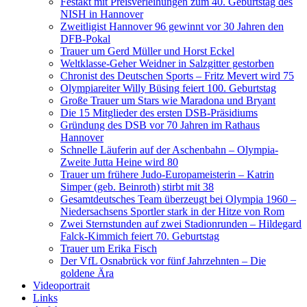
Festakt mit Preisverleihungen zum 40. Geburtstag des
NISH in Hannover
Zweitligist Hannover 96 gewinnt vor 30 Jahren den
DFB-Pokal
Trauer um Gerd Müller und Horst Eckel
Weltklasse-Geher Weidner in Salzgitter gestorben
Chronist des Deutschen Sports – Fritz Mevert wird 75
Olympiareiter Willy Büsing feiert 100. Geburtstag
Große Trauer um Stars wie Maradona und Bryant
Die 15 Mitglieder des ersten DSB-Präsidiums
Gründung des DSB vor 70 Jahren im Rathaus
Hannover
Schnelle Läuferin auf der Aschenbahn – Olympia-
Zweite Jutta Heine wird 80
Trauer um frühere Judo-Europameisterin – Katrin
Simper (geb. Beinroth) stirbt mit 38
Gesamtdeutsches Team überzeugt bei Olympia 1960 –
Niedersachsens Sportler stark in der Hitze von Rom
Zwei Sternstunden auf zwei Stadionrunden – Hildegard
Falck-Kimmich feiert 70. Geburtstag
Trauer um Erika Fisch
Der VfL Osnabrück vor fünf Jahrzehnten – Die
goldene Ära
Videoportrait
Links