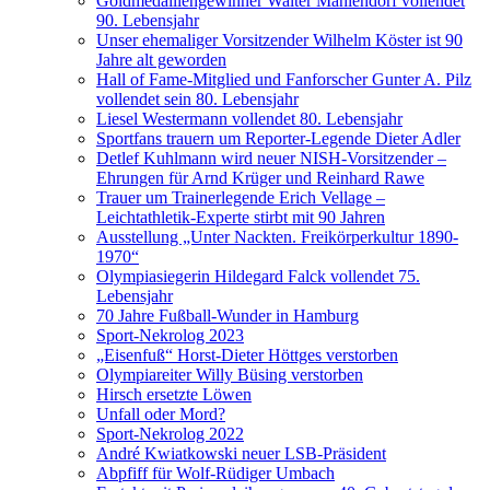
Goldmedaillengewinner Walter Mahlendorf vollendet
90. Lebensjahr
Unser ehemaliger Vorsitzender Wilhelm Köster ist 90
Jahre alt geworden
Hall of Fame-Mitglied und Fanforscher Gunter A. Pilz
vollendet sein 80. Lebensjahr
Liesel Westermann vollendet 80. Lebensjahr
Sportfans trauern um Reporter-Legende Dieter Adler
Detlef Kuhlmann wird neuer NISH-Vorsitzender –
Ehrungen für Arnd Krüger und Reinhard Rawe
Trauer um Trainerlegende Erich Vellage –
Leichtathletik-Experte stirbt mit 90 Jahren
Ausstellung „Unter Nackten. Freikörperkultur 1890-
1970“
Olympiasiegerin Hildegard Falck vollendet 75.
Lebensjahr
70 Jahre Fußball-Wunder in Hamburg
Sport-Nekrolog 2023
„Eisenfuß“ Horst-Dieter Höttges verstorben
Olympiareiter Willy Büsing verstorben
Hirsch ersetzte Löwen
Unfall oder Mord?
Sport-Nekrolog 2022
André Kwiatkowski neuer LSB-Präsident
Abpfiff für Wolf-Rüdiger Umbach