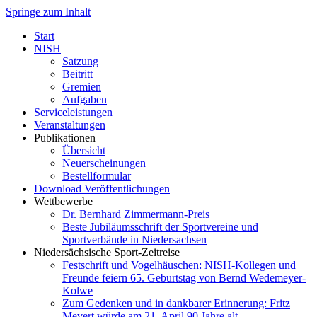
Springe zum Inhalt
Start
NISH
Satzung
Beitritt
Gremien
Aufgaben
Serviceleistungen
Veranstaltungen
Publikationen
Übersicht
Neuerscheinungen
Bestellformular
Download Veröffentlichungen
Wettbewerbe
Dr. Bernhard Zimmermann-Preis
Beste Jubiläumsschrift der Sportvereine und
Sportverbände in Niedersachsen
Niedersächsische Sport-Zeitreise
Festschrift und Vogelhäuschen: NISH-Kollegen und
Freunde feiern 65. Geburtstag von Bernd Wedemeyer-
Kolwe
Zum Gedenken und in dankbarer Erinnerung: Fritz
Mevert würde am 21. April 90 Jahre alt