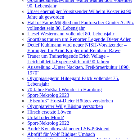
Goldmedaillengewinner Walter Mahlendorf vollendet
90. Lebensjahr
Unser ehemaliger Vorsitzender Wilhelm Köster ist 90
Jahre alt geworden
Hall of Fame-Mitglied und Fanforscher Gunter A. Pilz
vollendet sein 80. Lebensjahr
Liesel Westermann vollendet 80. Lebensjahr
Sportfans trauern um Reporter-Legende Dieter Adler
Detlef Kuhlmann wird neuer NISH-Vorsitzender –
Ehrungen für Arnd Krüger und Reinhard Rawe
Trauer um Trainerlegende Erich Vellage –
Leichtathletik-Experte stirbt mit 90 Jahren
Ausstellung „Unter Nackten. Freikörperkultur 1890-
1970“
Olympiasiegerin Hildegard Falck vollendet 75.
Lebensjahr
70 Jahre Fußball-Wunder in Hamburg
Sport-Nekrolog 2023
„Eisenfuß“ Horst-Dieter Höttges verstorben
Olympiareiter Willy Büsing verstorben
Hirsch ersetzte Löwen
Unfall oder Mord?
Sport-Nekrolog 2022
André Kwiatkowski neuer LSB-Präsident
Abpfiff für Wolf-Rüdiger Umbach