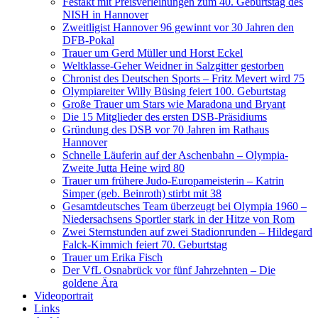
Festakt mit Preisverleihungen zum 40. Geburtstag des
NISH in Hannover
Zweitligist Hannover 96 gewinnt vor 30 Jahren den
DFB-Pokal
Trauer um Gerd Müller und Horst Eckel
Weltklasse-Geher Weidner in Salzgitter gestorben
Chronist des Deutschen Sports – Fritz Mevert wird 75
Olympiareiter Willy Büsing feiert 100. Geburtstag
Große Trauer um Stars wie Maradona und Bryant
Die 15 Mitglieder des ersten DSB-Präsidiums
Gründung des DSB vor 70 Jahren im Rathaus
Hannover
Schnelle Läuferin auf der Aschenbahn – Olympia-
Zweite Jutta Heine wird 80
Trauer um frühere Judo-Europameisterin – Katrin
Simper (geb. Beinroth) stirbt mit 38
Gesamtdeutsches Team überzeugt bei Olympia 1960 –
Niedersachsens Sportler stark in der Hitze von Rom
Zwei Sternstunden auf zwei Stadionrunden – Hildegard
Falck-Kimmich feiert 70. Geburtstag
Trauer um Erika Fisch
Der VfL Osnabrück vor fünf Jahrzehnten – Die
goldene Ära
Videoportrait
Links