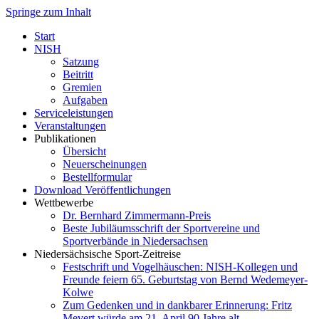
Springe zum Inhalt
Start
NISH
Satzung
Beitritt
Gremien
Aufgaben
Serviceleistungen
Veranstaltungen
Publikationen
Übersicht
Neuerscheinungen
Bestellformular
Download Veröffentlichungen
Wettbewerbe
Dr. Bernhard Zimmermann-Preis
Beste Jubiläumsschrift der Sportvereine und
Sportverbände in Niedersachsen
Niedersächsische Sport-Zeitreise
Festschrift und Vogelhäuschen: NISH-Kollegen und
Freunde feiern 65. Geburtstag von Bernd Wedemeyer-
Kolwe
Zum Gedenken und in dankbarer Erinnerung: Fritz
Mevert würde am 21. April 90 Jahre alt