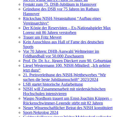
Festakt zum 75. DSB-Jubiläum in Hannover
Gründung des DSB vor 75 Jahren im Rathaus
Hannover
Rückschau NISH-Veranstaltung “Aufbau eines
Vereinsarchivs“
Der König der Reservisten – Ex-Nationalspieler Max
Lorenz mit 86 Jahren verstorben
Trauer um Fritz Mevert
Kein Ausschluss aus Hall of Fame des deutschen
Sports
Vor 70 Jahren: DHB-Auswahl Weltmeister im
Feldhandball vor 50.000 Zuschauern
Prof. Dr. Dr. h.c. Jürgen Dieckert zum 90. Geburtstag
Liesel Westermann 100. NISH-Mitglied: „Ich gehöre
jetzt dazu“
21. Preisverleihung des NISH-Wettbewerbes “Wir
suchen die beste Jubiläumsschrift“ 2023/2024
LSB startet historische Aufarbeitung
NISH will Zusammenarbeit mit niedersächsischen
Hochschulen intensivieren
Waspo Nordhorn trauert um Ernst-Joachim Küppers –
Rückenschwimmer-Legende stirbt mit 82 Jahren
Neuer Wissenschaftlicher Beirat des NISH konstituiert
Sport-Nekrolog 2024