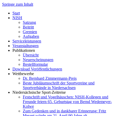
Springe zum Inhalt
Start
NISH
Satzung
Beitritt
Gremien
Aufgaben
Serviceleistungen
Veranstaltungen
Publikationen
Übersicht
Neuerscheinungen
Bestellformular
Download Veröffentlichungen
Wettbewerbe
Dr. Bernhard Zimmermann-Preis
Beste Jubiläumsschrift der Sportvereine und
Sportverbände in Niedersachsen
Niedersächsische Sport-Zeitreise
Festschrift und Vogelhäuschen: NISH-Kollegen und
Freunde feiern 65. Geburtstag von Bernd Wedemeyer-
Kolwe
Zum Gedenken und in dankbarer Erinnerung: Fritz
Mevert würde am 21. April 90 Jahre alt