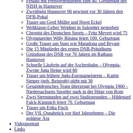
Festakt mit Preisverleihungen zum 40. Geburtstag des
NISH in Hannover
Zweitligist Hannover 96 gewinnt vor 30 Jahren den
DFB-Pokal
Trauer um Gerd Müller und Horst Eckel
Weltklasse-Geher Weidner in Salzgitter gestorben
Chronist des Deutschen Sports – Fritz Mevert wird 75
Olympiareiter Willy Büsing feiert 100. Geburtstag
Große Trauer um Stars wie Maradona und Bryant
Die 15 Mitglieder des ersten DSB-Präsidiums
Gründung des DSB vor 70 Jahren im Rathaus
Hannover
Schnelle Läuferin auf der Aschenbahn – Olympia-
Zweite Jutta Heine wird 80
Trauer um frühere Judo-Europameisterin – Katrin
Simper (geb. Beinroth) stirbt mit 38
Gesamtdeutsches Team überzeugt bei Olympia 1960 –
Niedersachsens Sportler stark in der Hitze von Rom
Zwei Sternstunden auf zwei Stadionrunden – Hildegard
Falck-Kimmich feiert 70. Geburtstag
Trauer um Erika Fisch
Der VfL Osnabrück vor fünf Jahrzehnten – Die
goldene Ära
Videoportrait
Links