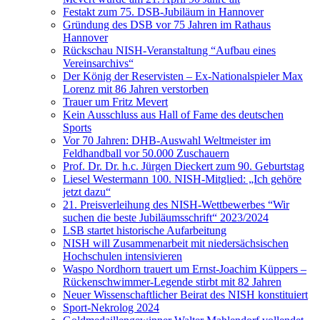
Festakt zum 75. DSB-Jubiläum in Hannover
Gründung des DSB vor 75 Jahren im Rathaus
Hannover
Rückschau NISH-Veranstaltung “Aufbau eines
Vereinsarchivs“
Der König der Reservisten – Ex-Nationalspieler Max
Lorenz mit 86 Jahren verstorben
Trauer um Fritz Mevert
Kein Ausschluss aus Hall of Fame des deutschen
Sports
Vor 70 Jahren: DHB-Auswahl Weltmeister im
Feldhandball vor 50.000 Zuschauern
Prof. Dr. Dr. h.c. Jürgen Dieckert zum 90. Geburtstag
Liesel Westermann 100. NISH-Mitglied: „Ich gehöre
jetzt dazu“
21. Preisverleihung des NISH-Wettbewerbes “Wir
suchen die beste Jubiläumsschrift“ 2023/2024
LSB startet historische Aufarbeitung
NISH will Zusammenarbeit mit niedersächsischen
Hochschulen intensivieren
Waspo Nordhorn trauert um Ernst-Joachim Küppers –
Rückenschwimmer-Legende stirbt mit 82 Jahren
Neuer Wissenschaftlicher Beirat des NISH konstituiert
Sport-Nekrolog 2024