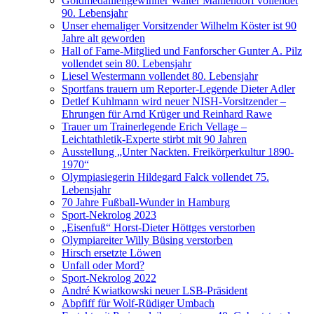
Goldmedaillengewinner Walter Mahlendorf vollendet
90. Lebensjahr
Unser ehemaliger Vorsitzender Wilhelm Köster ist 90
Jahre alt geworden
Hall of Fame-Mitglied und Fanforscher Gunter A. Pilz
vollendet sein 80. Lebensjahr
Liesel Westermann vollendet 80. Lebensjahr
Sportfans trauern um Reporter-Legende Dieter Adler
Detlef Kuhlmann wird neuer NISH-Vorsitzender –
Ehrungen für Arnd Krüger und Reinhard Rawe
Trauer um Trainerlegende Erich Vellage –
Leichtathletik-Experte stirbt mit 90 Jahren
Ausstellung „Unter Nackten. Freikörperkultur 1890-
1970“
Olympiasiegerin Hildegard Falck vollendet 75.
Lebensjahr
70 Jahre Fußball-Wunder in Hamburg
Sport-Nekrolog 2023
„Eisenfuß“ Horst-Dieter Höttges verstorben
Olympiareiter Willy Büsing verstorben
Hirsch ersetzte Löwen
Unfall oder Mord?
Sport-Nekrolog 2022
André Kwiatkowski neuer LSB-Präsident
Abpfiff für Wolf-Rüdiger Umbach