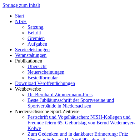
Springe zum Inhalt
Start
NISH
Satzung
Beitritt
Gremien
Aufgaben
Serviceleistungen
Veranstaltungen
Publikationen
Übersicht
Neuerscheinungen
Bestellformular
Download Veröffentlichungen
Wettbewerbe
Dr. Bernhard Zimmermann-Preis
Beste Jubiläumsschrift der Sportvereine und
Sportverbände in Niedersachsen
Niedersächsische Sport-Zeitreise
Festschrift und Vogelhäuschen: NISH-Kollegen und
Freunde feiern 65. Geburtstag von Bernd Wedemeyer-
Kolwe
Zum Gedenken und in dankbarer Erinnerung: Fritz
Mevert würde am 21. April 90 Jahre alt