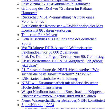
Festakt zum 75. DSB-Jubiläum in Hannover
Gründung des DSB vor 75 Jahren im Rathaus
Hannover
Rückschau NISH-Veranstaltung “Aufbau eines
Vereinsarchivs“
Der König der Reservisten – Ex-Nationalspieler Max
Lorenz mit 86 Jahren verstorben
Trauer um Fritz Mevert
Kein Ausschluss aus Hall of Fame des deutschen
Sports
Vor 70 Jahren: DHB-Auswahl Weltmeister im
Feldhandball vor 50.000 Zuschauern
Prof. Dr. Dr. h.c. Jürgen Dieckert zum 90. Geburtstag
Liesel Westermann 100. NISH-Mitglied: „Ich gehöre
jetzt dazu“
21. Preisverleihung des NISH-Wettbewerbes “Wir
suchen die beste Jubiläumsschrift“ 2023/2024
LSB startet historische Aufarbeitung
NISH will Zusammenarbeit mit niedersächsischen
Hochschulen intensivieren
Waspo Nordhorn trauert um Ernst-Joachim Küppers –
Rückenschwimmer-Legende stirbt mit 82 Jahren
Neuer Wissenschaftlicher Beirat des NISH konstituiert
Sport-Nekrolog 2024