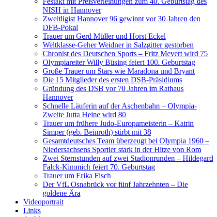
Festakt mit Preisverleihungen zum 40. Geburtstag des
NISH in Hannover
Zweitligist Hannover 96 gewinnt vor 30 Jahren den
DFB-Pokal
Trauer um Gerd Müller und Horst Eckel
Weltklasse-Geher Weidner in Salzgitter gestorben
Chronist des Deutschen Sports – Fritz Mevert wird 75
Olympiareiter Willy Büsing feiert 100. Geburtstag
Große Trauer um Stars wie Maradona und Bryant
Die 15 Mitglieder des ersten DSB-Präsidiums
Gründung des DSB vor 70 Jahren im Rathaus
Hannover
Schnelle Läuferin auf der Aschenbahn – Olympia-
Zweite Jutta Heine wird 80
Trauer um frühere Judo-Europameisterin – Katrin
Simper (geb. Beinroth) stirbt mit 38
Gesamtdeutsches Team überzeugt bei Olympia 1960 –
Niedersachsens Sportler stark in der Hitze von Rom
Zwei Sternstunden auf zwei Stadionrunden – Hildegard
Falck-Kimmich feiert 70. Geburtstag
Trauer um Erika Fisch
Der VfL Osnabrück vor fünf Jahrzehnten – Die
goldene Ära
Videoportrait
Links