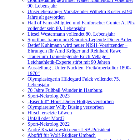
Goldmedaillengewinner Walter Mahlendorf vollendet
90. Lebensjahr
Unser ehemaliger Vorsitzender Wilhelm Köster ist 90
Jahre alt geworden
Hall of Fame-Mitglied und Fanforscher Gunter A. Pilz
vollendet sein 80. Lebensjahr
Liesel Westermann vollendet 80. Lebensjahr
Sportfans trauern um Reporter-Legende Dieter Adler
Detlef Kuhlmann wird neuer NISH-Vorsitzender –
Ehrungen für Arnd Krüger und Reinhard Rawe
Trauer um Trainerlegende Erich Vellage –
Leichtathletik-Experte stirbt mit 90 Jahren
Ausstellung „Unter Nackten. Freikörperkultur 1890-
1970“
Olympiasiegerin Hildegard Falck vollendet 75.
Lebensjahr
70 Jahre Fußball-Wunder in Hamburg
Sport-Nekrolog 2023
„Eisenfuß“ Horst-Dieter Höttges verstorben
Olympiareiter Willy Büsing verstorben
Hirsch ersetzte Löwen
Unfall oder Mord?
Sport-Nekrolog 2022
André Kwiatkowski neuer LSB-Präsident
Abpfiff für Wolf-Rüdiger Umbach