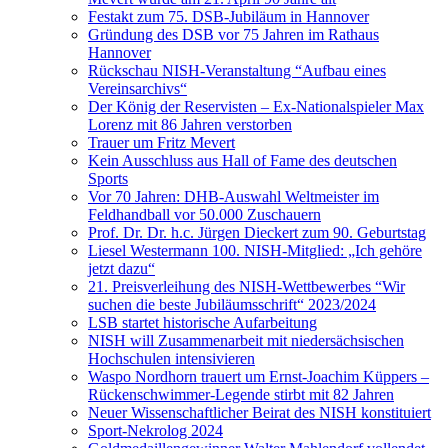
Festakt zum 75. DSB-Jubiläum in Hannover
Gründung des DSB vor 75 Jahren im Rathaus
Hannover
Rückschau NISH-Veranstaltung “Aufbau eines
Vereinsarchivs“
Der König der Reservisten – Ex-Nationalspieler Max
Lorenz mit 86 Jahren verstorben
Trauer um Fritz Mevert
Kein Ausschluss aus Hall of Fame des deutschen
Sports
Vor 70 Jahren: DHB-Auswahl Weltmeister im
Feldhandball vor 50.000 Zuschauern
Prof. Dr. Dr. h.c. Jürgen Dieckert zum 90. Geburtstag
Liesel Westermann 100. NISH-Mitglied: „Ich gehöre
jetzt dazu“
21. Preisverleihung des NISH-Wettbewerbes “Wir
suchen die beste Jubiläumsschrift“ 2023/2024
LSB startet historische Aufarbeitung
NISH will Zusammenarbeit mit niedersächsischen
Hochschulen intensivieren
Waspo Nordhorn trauert um Ernst-Joachim Küppers –
Rückenschwimmer-Legende stirbt mit 82 Jahren
Neuer Wissenschaftlicher Beirat des NISH konstituiert
Sport-Nekrolog 2024