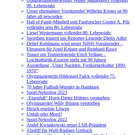
Goldmedaillengewinner Walter Mahlendorf vollendet
90. Lebensjahr
Unser ehemaliger Vorsitzender Wilhelm Köster ist 90
Jahre alt geworden
Hall of Fame-Mitglied und Fanforscher Gunter A. Pilz
vollendet sein 80. Lebensjahr
Liesel Westermann vollendet 80. Lebensjahr
Sportfans trauern um Reporter-Legende Dieter Adler
Detlef Kuhlmann wird neuer NISH-Vorsitzender –
Ehrungen für Arnd Krüger und Reinhard Rawe
Trauer um Trainerlegende Erich Vellage –
Leichtathletik-Experte stirbt mit 90 Jahren
Ausstellung „Unter Nackten. Freikörperkultur 1890-
1970“
Olympiasiegerin Hildegard Falck vollendet 75.
Lebensjahr
70 Jahre Fußball-Wunder in Hamburg
Sport-Nekrolog 2023
„Eisenfuß“ Horst-Dieter Höttges verstorben
Olympiareiter Willy Büsing verstorben
Hirsch ersetzte Löwen
Unfall oder Mord?
Sport-Nekrolog 2022
André Kwiatkowski neuer LSB-Präsident
Abpfiff für Wolf-Rüdiger Umbach