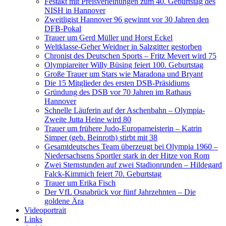
Festakt mit Preisverleihungen zum 40. Geburtstag des
NISH in Hannover
Zweitligist Hannover 96 gewinnt vor 30 Jahren den
DFB-Pokal
Trauer um Gerd Müller und Horst Eckel
Weltklasse-Geher Weidner in Salzgitter gestorben
Chronist des Deutschen Sports – Fritz Mevert wird 75
Olympiareiter Willy Büsing feiert 100. Geburtstag
Große Trauer um Stars wie Maradona und Bryant
Die 15 Mitglieder des ersten DSB-Präsidiums
Gründung des DSB vor 70 Jahren im Rathaus
Hannover
Schnelle Läuferin auf der Aschenbahn – Olympia-
Zweite Jutta Heine wird 80
Trauer um frühere Judo-Europameisterin – Katrin
Simper (geb. Beinroth) stirbt mit 38
Gesamtdeutsches Team überzeugt bei Olympia 1960 –
Niedersachsens Sportler stark in der Hitze von Rom
Zwei Sternstunden auf zwei Stadionrunden – Hildegard
Falck-Kimmich feiert 70. Geburtstag
Trauer um Erika Fisch
Der VfL Osnabrück vor fünf Jahrzehnten – Die
goldene Ära
Videoportrait
Links