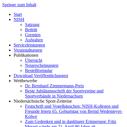
Springe zum Inhalt
Start
NISH
Satzung
Beitritt
Gremien
Aufgaben
Serviceleistungen
Veranstaltungen
Publikationen
Übersicht
Neuerscheinungen
Bestellformular
Download Veröffentlichungen
Wettbewerbe
Dr. Bernhard Zimmermann-Preis
Beste Jubiläumsschrift der Sportvereine und
Sportverbände in Niedersachsen
Niedersächsische Sport-Zeitreise
Festschrift und Vogelhäuschen: NISH-Kollegen und
Freunde feiern 65. Geburtstag von Bernd Wedemeyer-
Kolwe
Zum Gedenken und in dankbarer Erinnerung: Fritz
Mevert würde am 21. April 90 Jahre alt