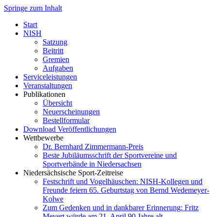
Springe zum Inhalt
Start
NISH
Satzung
Beitritt
Gremien
Aufgaben
Serviceleistungen
Veranstaltungen
Publikationen
Übersicht
Neuerscheinungen
Bestellformular
Download Veröffentlichungen
Wettbewerbe
Dr. Bernhard Zimmermann-Preis
Beste Jubiläumsschrift der Sportvereine und
Sportverbände in Niedersachsen
Niedersächsische Sport-Zeitreise
Festschrift und Vogelhäuschen: NISH-Kollegen und
Freunde feiern 65. Geburtstag von Bernd Wedemeyer-
Kolwe
Zum Gedenken und in dankbarer Erinnerung: Fritz
Mevert würde am 21. April 90 Jahre alt