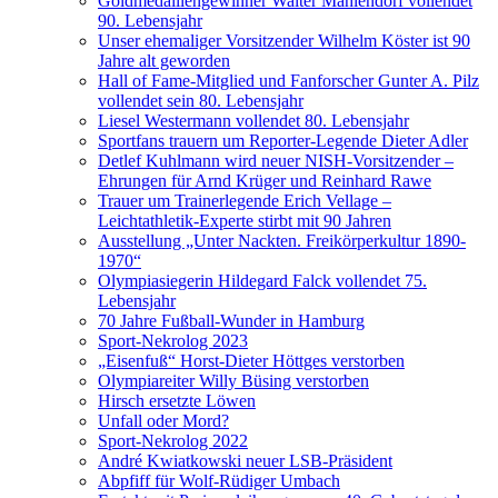
Goldmedaillengewinner Walter Mahlendorf vollendet
90. Lebensjahr
Unser ehemaliger Vorsitzender Wilhelm Köster ist 90
Jahre alt geworden
Hall of Fame-Mitglied und Fanforscher Gunter A. Pilz
vollendet sein 80. Lebensjahr
Liesel Westermann vollendet 80. Lebensjahr
Sportfans trauern um Reporter-Legende Dieter Adler
Detlef Kuhlmann wird neuer NISH-Vorsitzender –
Ehrungen für Arnd Krüger und Reinhard Rawe
Trauer um Trainerlegende Erich Vellage –
Leichtathletik-Experte stirbt mit 90 Jahren
Ausstellung „Unter Nackten. Freikörperkultur 1890-
1970“
Olympiasiegerin Hildegard Falck vollendet 75.
Lebensjahr
70 Jahre Fußball-Wunder in Hamburg
Sport-Nekrolog 2023
„Eisenfuß“ Horst-Dieter Höttges verstorben
Olympiareiter Willy Büsing verstorben
Hirsch ersetzte Löwen
Unfall oder Mord?
Sport-Nekrolog 2022
André Kwiatkowski neuer LSB-Präsident
Abpfiff für Wolf-Rüdiger Umbach