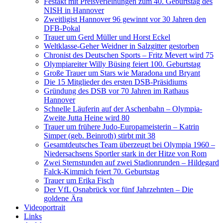
Festakt mit Preisverleihungen zum 40. Geburtstag des
NISH in Hannover
Zweitligist Hannover 96 gewinnt vor 30 Jahren den
DFB-Pokal
Trauer um Gerd Müller und Horst Eckel
Weltklasse-Geher Weidner in Salzgitter gestorben
Chronist des Deutschen Sports – Fritz Mevert wird 75
Olympiareiter Willy Büsing feiert 100. Geburtstag
Große Trauer um Stars wie Maradona und Bryant
Die 15 Mitglieder des ersten DSB-Präsidiums
Gründung des DSB vor 70 Jahren im Rathaus
Hannover
Schnelle Läuferin auf der Aschenbahn – Olympia-
Zweite Jutta Heine wird 80
Trauer um frühere Judo-Europameisterin – Katrin
Simper (geb. Beinroth) stirbt mit 38
Gesamtdeutsches Team überzeugt bei Olympia 1960 –
Niedersachsens Sportler stark in der Hitze von Rom
Zwei Sternstunden auf zwei Stadionrunden – Hildegard
Falck-Kimmich feiert 70. Geburtstag
Trauer um Erika Fisch
Der VfL Osnabrück vor fünf Jahrzehnten – Die
goldene Ära
Videoportrait
Links