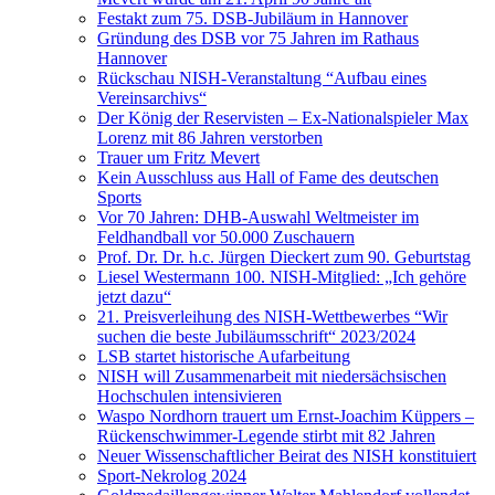
Festakt zum 75. DSB-Jubiläum in Hannover
Gründung des DSB vor 75 Jahren im Rathaus
Hannover
Rückschau NISH-Veranstaltung “Aufbau eines
Vereinsarchivs“
Der König der Reservisten – Ex-Nationalspieler Max
Lorenz mit 86 Jahren verstorben
Trauer um Fritz Mevert
Kein Ausschluss aus Hall of Fame des deutschen
Sports
Vor 70 Jahren: DHB-Auswahl Weltmeister im
Feldhandball vor 50.000 Zuschauern
Prof. Dr. Dr. h.c. Jürgen Dieckert zum 90. Geburtstag
Liesel Westermann 100. NISH-Mitglied: „Ich gehöre
jetzt dazu“
21. Preisverleihung des NISH-Wettbewerbes “Wir
suchen die beste Jubiläumsschrift“ 2023/2024
LSB startet historische Aufarbeitung
NISH will Zusammenarbeit mit niedersächsischen
Hochschulen intensivieren
Waspo Nordhorn trauert um Ernst-Joachim Küppers –
Rückenschwimmer-Legende stirbt mit 82 Jahren
Neuer Wissenschaftlicher Beirat des NISH konstituiert
Sport-Nekrolog 2024