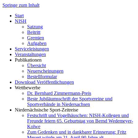
Springe zum Inhalt
Start
NISH
Satzung
Beitritt
Gremien
Aufgaben
Serviceleistungen
Veranstaltungen
Publikationen
Übersicht
Neuerscheinungen
Bestellformular
Download Veröffentlichungen
Wettbewerbe
Dr. Bernhard Zimmermann-Preis
Beste Jubiläumsschrift der Sportvereine und
Sportverbände in Niedersachsen
Niedersächsische Sport-Zeitreise
Festschrift und Vogelhäuschen: NISH-Kollegen und
Freunde feiern 65. Geburtstag von Bernd Wedemeyer-
Kolwe
Zum Gedenken und in dankbarer Erinnerung: Fritz
Mevert würde am 21. April 90 Jahre alt