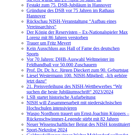
Festakt zum 75. DSB-Jubiläum in Hannover
Gründung des DSB vor 75 Jahren im Rathaus
Hannover
Rückschau NISH-Veranstaltung “Aufbau eines
Vereinsarchivs“
Der König der Reservisten – Ex-Nationalspieler Max
Lorenz mit 86 Jahren verstorben
Trauer um Fritz Mevert
Kein Ausschluss aus Hall of Fame des deutschen
Sports
Vor 70 Jahren: DHB-Auswahl Weltmeister im
Feldhandball vor 50.000 Zuschauern
Prof. Dr. Dr. h.c. Jürgen Dieckert zum 90. Geburtstag
Liesel Westermann 100. NISH-Mitglied: „Ich gehöre
jetzt dazu“
21. Preisverleihung des NISH-Wettbewerbes “Wir
suchen die beste Jubiläumsschrift“ 2023/2024
LSB startet historische Aufarbeitung
NISH will Zusammenarbeit mit niedersächsischen
Hochschulen intensivieren
Waspo Nordhorn trauert um Ernst-Joachim Küppers –
Rückenschwimmer-Legende stirbt mit 82 Jahren
Neuer Wissenschaftlicher Beirat des NISH konstituiert
Sport-Nekrolog 2024