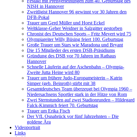
Festakt mit Preisverleihungen zum 40. Geburtstag des
NISH in Hannover
Zweitligist Hannover 96 gewinnt vor 30 Jahren den
DFB-Pokal
Trauer um Gerd Müller und Horst Eckel
Weltklasse-Geher Weidner in Salzgitter gestorben
Chronist des Deutschen Sports – Fritz Mevert wird 75
Olympiareiter Willy Büsing feiert 100. Geburtstag
Große Trauer um Stars wie Maradona und Bryant
Die 15 Mitglieder des ersten DSB-Präsidiums
Gründung des DSB vor 70 Jahren im Rathaus
Hannover
Schnelle Läuferin auf der Aschenbahn – Olympia-
Zweite Jutta Heine wird 80
Trauer um frühere Judo-Europameisterin – Katrin
Simper (geb. Beinroth) stirbt mit 38
Gesamtdeutsches Team überzeugt bei Olympia 1960 –
Niedersachsens Sportler stark in der Hitze von Rom
Zwei Sternstunden auf zwei Stadionrunden – Hildegard
Falck-Kimmich feiert 70. Geburtstag
Trauer um Erika Fisch
Der VfL Osnabrück vor fünf Jahrzehnten – Die
goldene Ära
Videoportrait
Links