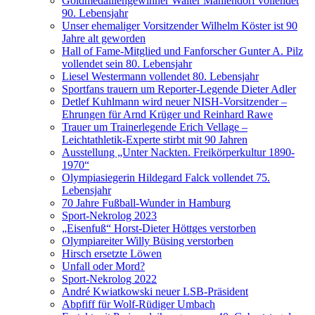
Goldmedaillengewinner Walter Mahlendorf vollendet
90. Lebensjahr
Unser ehemaliger Vorsitzender Wilhelm Köster ist 90
Jahre alt geworden
Hall of Fame-Mitglied und Fanforscher Gunter A. Pilz
vollendet sein 80. Lebensjahr
Liesel Westermann vollendet 80. Lebensjahr
Sportfans trauern um Reporter-Legende Dieter Adler
Detlef Kuhlmann wird neuer NISH-Vorsitzender –
Ehrungen für Arnd Krüger und Reinhard Rawe
Trauer um Trainerlegende Erich Vellage –
Leichtathletik-Experte stirbt mit 90 Jahren
Ausstellung „Unter Nackten. Freikörperkultur 1890-
1970“
Olympiasiegerin Hildegard Falck vollendet 75.
Lebensjahr
70 Jahre Fußball-Wunder in Hamburg
Sport-Nekrolog 2023
„Eisenfuß“ Horst-Dieter Höttges verstorben
Olympiareiter Willy Büsing verstorben
Hirsch ersetzte Löwen
Unfall oder Mord?
Sport-Nekrolog 2022
André Kwiatkowski neuer LSB-Präsident
Abpfiff für Wolf-Rüdiger Umbach